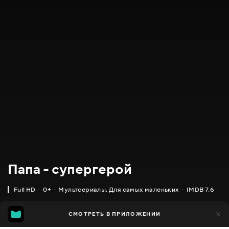
Папа - супергерой
Full HD
0+
Мультсериалы
,
Для самых маленьких
IMDB 7.6
IMDB
MGG
370
СМОТРЕТЬ В ПРИЛОЖЕНИИ
87
7.6
6.3