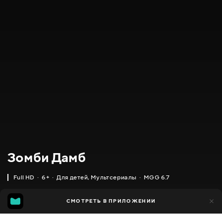
Зомби Дамб
Full HD
6+
Для детей
,
Мультсериалы
MGG 6.7
IMDB
MGG
8 тыс.
СМОТРЕТЬ В ПРИЛОЖЕНИИ
3 тыс.
6.1
6.7