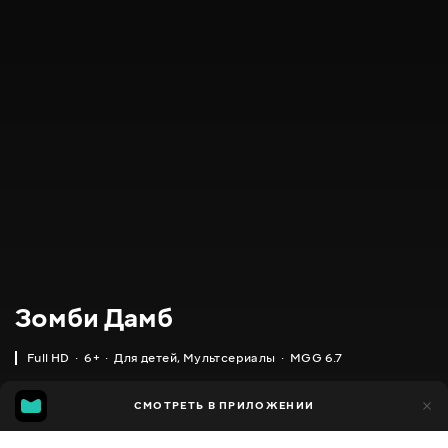
Зомби Дамб
Full HD
6+
Для детей
,
Мультсериалы
MGG 6.7
IMDB
MGG
8 тыс.
СМОТРЕТЬ В ПРИЛОЖЕНИИ
3 тыс.
6.1
6.7