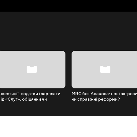
Інвестиції, податки і зарплати
МВС без Авакова: нові загроз
від «Слуг»: обіцянки чи
чи справжні реформи?
реальність?