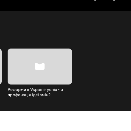
и
Реформи в Україні: успіх чи
Ринок землі — прорив впе
профанація ідеї змін?
пограбування людей?