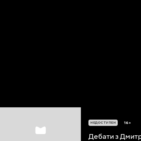
16+
НЕДОСТУПЕН
Дебати з Дмит