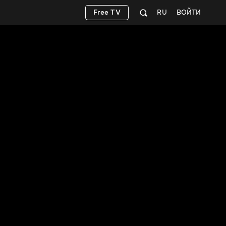
Free TV
RU
ВОЙТИ