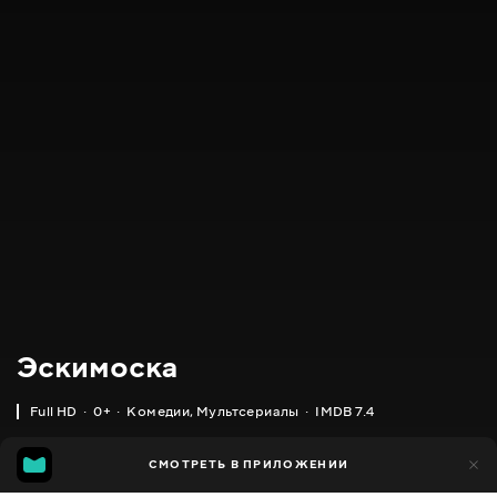
Эскимоска
Full HD
0+
Комедии
,
Мультсериалы
IMDB 7.4
IMDB
MGG
2 тыс.
СМОТРЕТЬ В ПРИЛОЖЕНИИ
1 тыс.
7.4
6.5