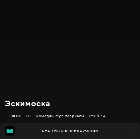
Эскимоска
Full HD
0+
Комедии
,
Мультсериалы
IMDB 7.4
IMDB
MGG
2 тыс.
СМОТРЕТЬ В ПРИЛОЖЕНИИ
1 тыс.
7.4
6.5