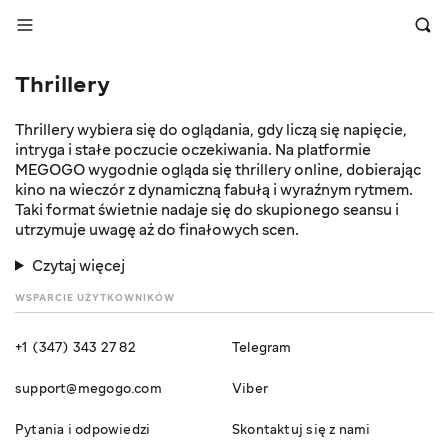
Thrillery
Thrillery wybiera się do oglądania, gdy liczą się napięcie,
intryga i stałe poczucie oczekiwania. Na platformie
MEGOGO wygodnie ogląda się thrillery online, dobierając
kino na wieczór z dynamiczną fabułą i wyraźnym rytmem.
Taki format świetnie nadaje się do skupionego seansu i
utrzymuje uwagę aż do finałowych scen.
Czytaj więcej
WSPARCIE UŻYTKOWNIKÓW
+1 (347) 343 27 82
Telegram
support@megogo.com
Viber
Pytania i odpowiedzi
Skontaktuj się z nami