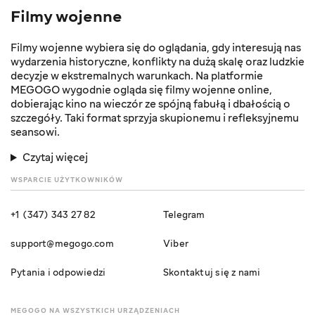
Filmy wojenne
Filmy wojenne wybiera się do oglądania, gdy interesują nas
wydarzenia historyczne, konflikty na dużą skalę oraz ludzkie
decyzje w ekstremalnych warunkach. Na platformie
MEGOGO wygodnie ogląda się filmy wojenne online,
dobierając kino na wieczór ze spójną fabułą i dbałością o
szczegóły. Taki format sprzyja skupionemu i refleksyjnemu
seansowi.
Czytaj więcej
WSPARCIE UŻYTKOWNIKÓW
+1 (347) 343 27 82
Telegram
support@megogo.com
Viber
Pytania i odpowiedzi
Skontaktuj się z nami
MEGOGO NA WSZYSTKICH URZĄDZENIACH