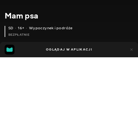
Mam psa
SD
16+
Wypoczynek i podróże
BEZPŁATNIE
6
2
OGLĄDAJ W APLIKACJI
Dodano do ulubionych
UDOSTĘPNIJ
Odcinki podcastu
Facebook
Kopiuj link
ВИКТОР ГЛУЩЕНКО И ХМЕЛЬ
АНЯ ДАВИДЕНКО И ФЛИ
СЛАВА БАЛБЕК И ЭВРИКА
2020 - 2022
,
Ukraina
Wypoczynek i podróże