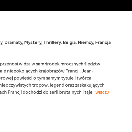
y
,
Dramaty
,
Mystery
,
Thrillery
,
Belgia
,
Niemcy
,
Francja
u przenosi widza w sam środek mrocznych śledztw
ale niepokojących krajobrazów Francji. Jean-
erowej powieści o tym samym tytule i twórca
ą nieoczywistych tropów, legend oraz zaskakujących
h Francji dochodzi do serii brutalnych i taje
WIĘCEJ