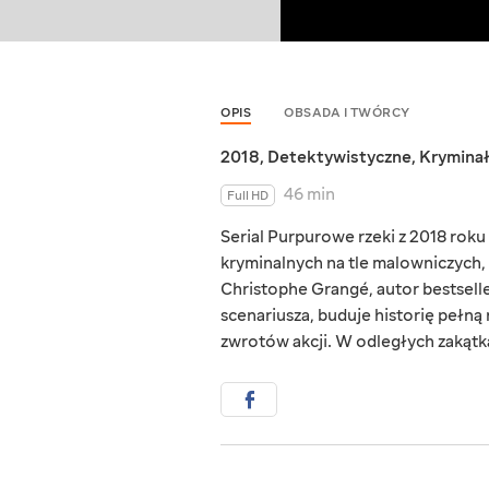
OPIS
OBSADA I TWÓRCY
2018
,
Detektywistyczne
,
Kryminał
46 min
Full HD
Serial Purpurowe rzeki z 2018 rok
kryminalnych na tle malowniczych, 
Christophe Grangé, autor bestsell
scenariusza, buduje historię pełn
zwrotów akcji. W odległych zakątkac