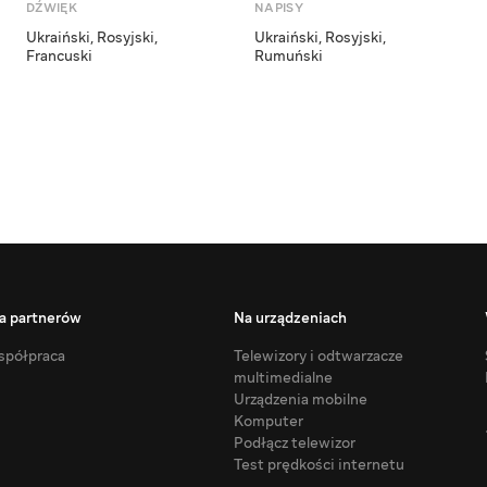
DŹWIĘK
NAPISY
Ukraiński
,
Rosyjski
,
Ukraiński
,
Rosyjski
,
Francuski
Rumuński
a partnerów
Na urządzeniach
półpraca
Telewizory i odtwarzacze
multimedialne
Urządzenia mobilne
Komputer
Podłącz telewizor
Test prędkości internetu