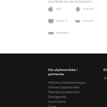
DOSTĘPNE NA URZĄDZENIACH
iOS
Android
Smart TV
Konsole
Dekodery
Dla użytkowników i
Dl
partnerów
Ws
Aktywuj kod promocyjny
Umowa użytkownika
Polityka prywatności
Dostępność
Usuń konto
O nas