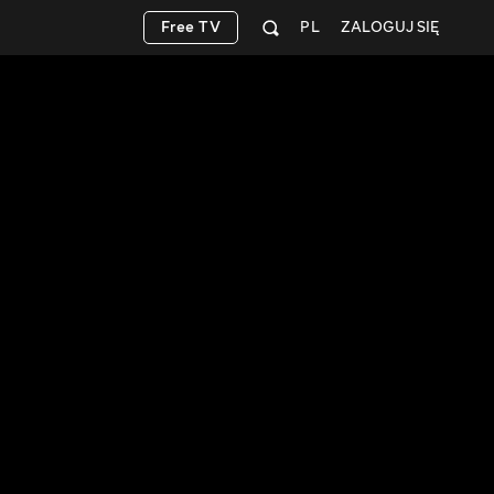
Free TV
PL
ZALOGUJ SIĘ