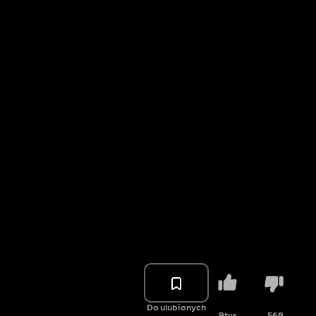
Do ulubionych
9tys.
568