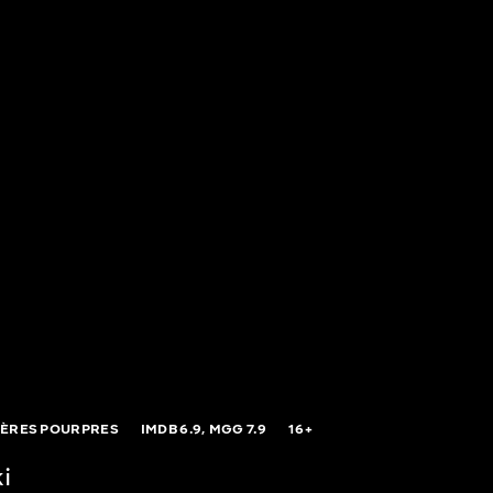
VIÈRES POURPRES
IMDB
6.9,
MGG
7.9
16+
i