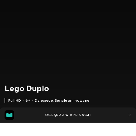
Lego Duplo
Full HD
6+
Dziecięce
,
Seriale animowane
1tys.
OGLĄDAJ W APLIKACJI
653
Dodano do ulubionych
UDOSTĘPNIJ