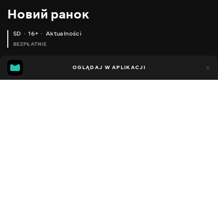
Новий ранок
SD
16+
Aktualności
BEZPŁATNIE
3
4
OGLĄDAJ W APLIKACJI
Dodano do ulubionych
UDOSTĘPNIJ
2022
2021
2020
Facebook
Kopiuj link
ЧИМ ВОЛОНТЕРИ МОЖУТЬ ДОПОМОГТИ АРМІЇ? — ОЛЕКСАНДР ФОЩАН, ВОЛОНТЕР
ЧОМУ ДИПВІДНОСИНИ З РФ СЛІД РОЗІРВАТИ ЧЕРЕЗ 5 ДНІВ? — БОРИС БАБІН, ЮРИСТ-МІЖНАРОДНИК
ПУТІНУ НАЧХАТИ НА СВОЇХ СОЛДАТІВ, - ІСТОРИК ЮРІЙ ФЕЛЬШТИНСЬКИЙ
2020 - 2022
,
Ukraina
Aktualności
DŹWIĘK