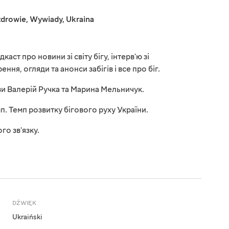
 zdrowie
,
Wywiady
,
Ukraina
ст про новини зі світу бігу, інтерв'ю зі
ня, огляди та анонси забігів і все про біг.
ви Валерій Ручка та Марина Мельничук.
п. Темп розвитку бігового руху України.
го зв'язку.
DŹWIĘK
Ukraiński