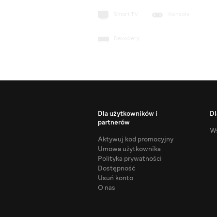
Smart TV
Konsole
Dekodery
Dla użytkowników i
Dl
partnerów
Ws
Aktywuj kod promocyjny
Umowa użytkownika
Polityka prywatności
Dostępność
Usuń konto
O nas