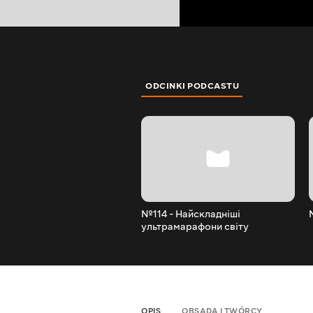
ODCINKI PODCASTU
№114 - Найскладніші
ультрамарафони світу
OPIS
OBSADA I TWÓRCY