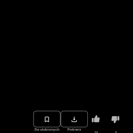
Do ulubionych
Pobierz
21
2