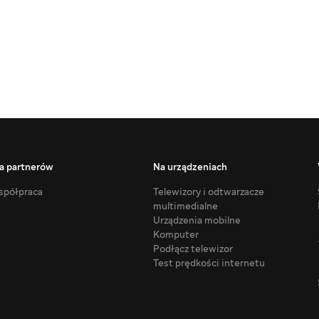
a partnerów
Na urządzeniach
półpraca
Telewizory i odtwarzacze
multimedialne
Urządzenia mobilne
Komputer
Podłącz telewizor
Test prędkości internetu