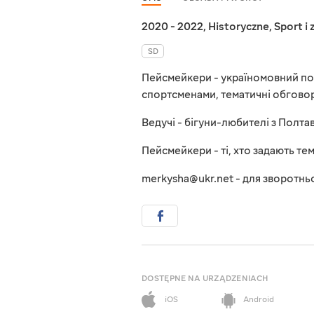
2020 - 2022
,
Historyczne
,
Sport i
SD
Пейсмейкери - україномовний подка
спортсменами, тематичні обговорен
Ведучі - бігуни-любителі з Полта
Пейсмейкери - ті, хто задають тем
merkysha@ukr.net - для зворотньо
DOSTĘPNE NA URZĄDZENIACH
iOS
Android