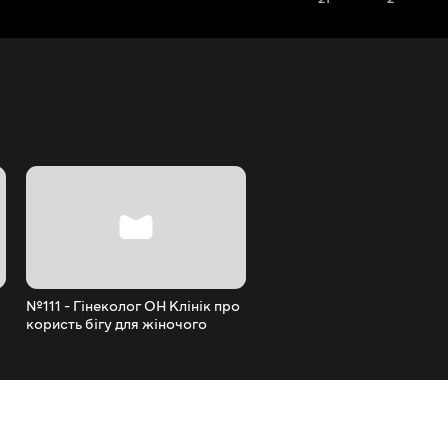
№111 - Гінеколог ОН Клінік про
№109 - Українська трейл
користь бігу для жіночого
премія
здоров'я