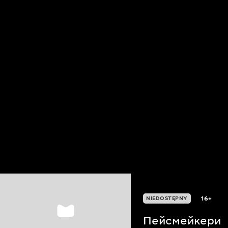
16+
NIEDOSTĘPNY
Пейсмейкери