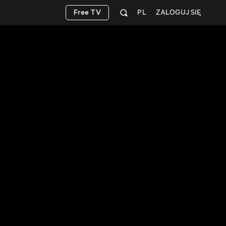
Free TV
PL
ZALOGUJ SIĘ