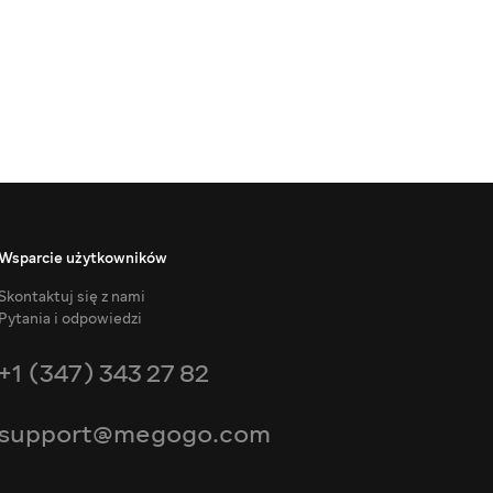
Wsparcie użytkowników
Skontaktuj się z nami
Pytania i odpowiedzi
+1 (347) 343 27 82
support@megogo.com