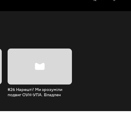
#26 Нарешті! Ми зрозуміли
подвиг ОУН-УПА. Владлен
Мараєв | ЩИТ