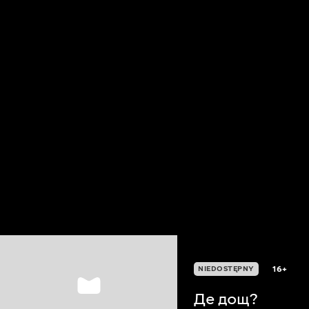
16+
NIEDOSTĘPNY
Де дощ?