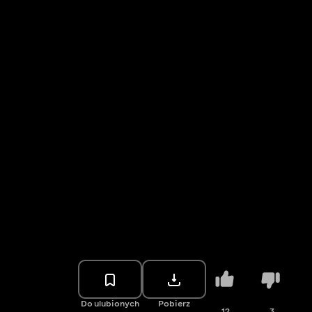
Do ulubionych
Pobierz
12
3