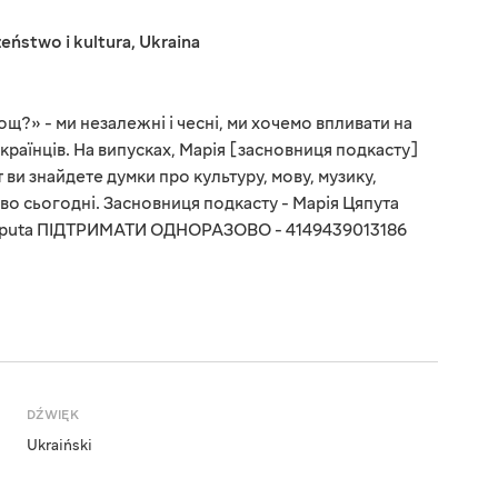
eństwo i kultura
,
Ukraina
щ?» - ми незалежні і чесні, ми хочемо впливати на
країнців. На випусках, Марія [засновниця подкасту]
т ви знайдете думки про культуру, мову, музику,
тво сьогодні. Засновниця подкасту - Марія Цяпута
siaputa ПІДТРИМАТИ ОДНОРАЗОВО - 4149439013186
DŹWIĘK
Ukraiński