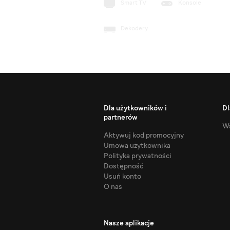
Smart TV
Konsole
Dekodery
Dla użytkowników i
Dl
partnerów
Ws
Aktywuj kod promocyjny
Umowa użytkownika
Polityka prywatności
Dostępność
Usuń konto
O nas
Nasze aplikacje