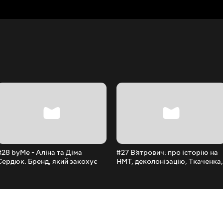
#28 byMe - Аліна та Діма
#27 В‘ятрович: про історію на
Сердюк. Бренд, який закохує
НМТ, деколонізацію, Ткаченка,
українців в українське
міністра освіти Лісового та
закон 6341