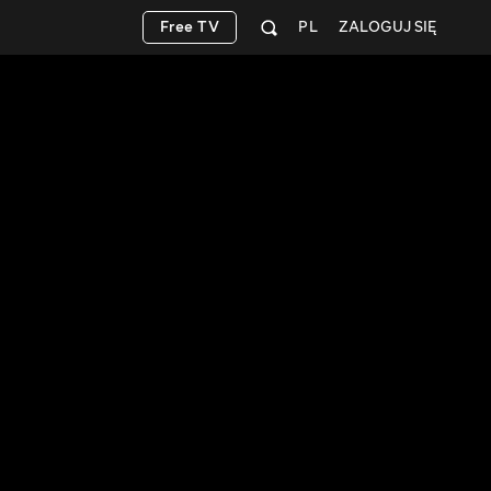
Free TV
PL
ZALOGUJ SIĘ