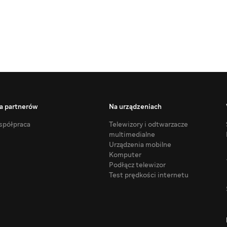
a partnerów
Na urządzeniach
półpraca
Telewizory i odtwarzacze
multimedialne
Urządzenia mobilne
Komputer
Podłącz telewizor
Test prędkości internetu