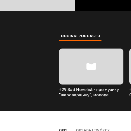
ODCINKI PODCASTU
#29 Sad Novelist - про музику,
"шароварщину", молоде
покоління, зміни та майбутнє
OPIS
OBSADA I TWÓRCY