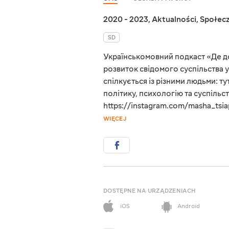
2020 - 2023
,
Aktualności
,
Społecz
SD
Українськомовний подкаст «Де до
розвиток свідомого суспільства у
спілкується із різними людьми: ту
політику, психологію та суспільс
https://instagram.com/masha_t
WIĘCEJ
DOSTĘPNE NA URZĄDZENIACH
iOS
Android