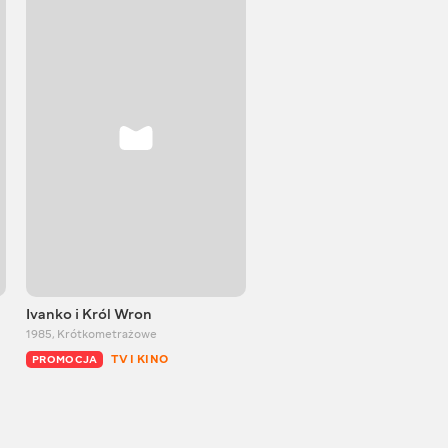
Ivanko i Król Wron
Brat Królik i Brat Lis
1985
,
Krótkometrażowe
1972
,
Krótkometrażowe
TV I KINO
TV I KINO
PROMOCJA
PROMOCJA