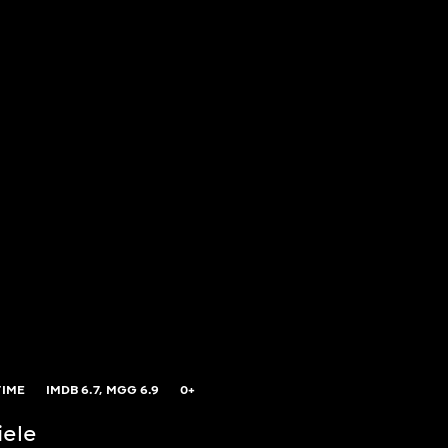
TIME
IMDB
6.7,
MGG
6.9
0+
iele