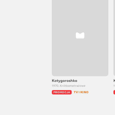
Kotygoroshko
1970
,
Krótkometrażowe
TV I KINO
PROMOCJA