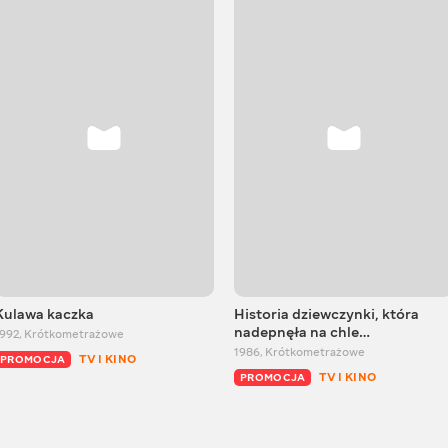
Kulawa kaczka
Historia dziewczynki, która
nadepnęła na chle…
1992
,
Krótkometrażowe
1986
,
Krótkometrażowe
TV I KINO
PROMOCJA
TV I KINO
PROMOCJA