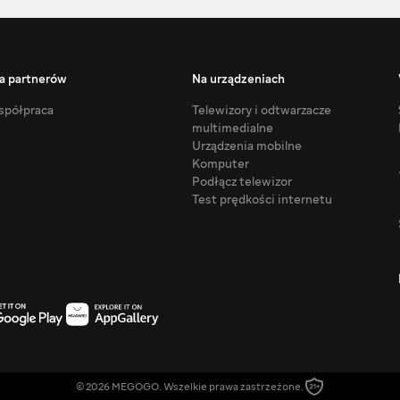
a partnerów
Na urządzeniach
półpraca
Telewizory i odtwarzacze
multimedialne
Urządzenia mobilne
Komputer
Podłącz telewizor
Test prędkości internetu
© 2026 MEGOGO. Wszelkie prawa zastrzeżone.