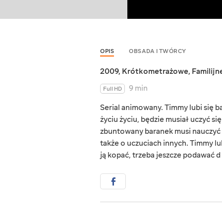
OPIS
OBSADA I TWÓRCY
2009
,
Krótkometrażowe
,
Familijn
9 min
Full HD
Serial animowany. Timmy lubi się b
życiu życiu, będzie musiał uczyć si
zbuntowany baranek musi nauczyć się
także o uczuciach innych. Timmy lub
ją kopać, trzeba jeszcze podawać d