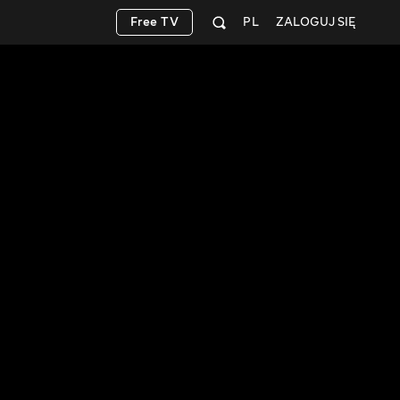
Free TV
PL
ZALOGUJ SIĘ