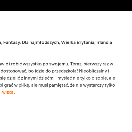
e
,
Fantasy
,
Dla najmłodszych
,
Wielka Brytania
,
Irlandia
awić i robić wszystko po swojemu. Teraz, pierwszy raz w
ę dostosować, bo idzie do przedszkola! Nieobliczalny i
 dzielić z innymi dziećmi i myśleć nie tylko o sobie, ale
i grać w piłkę, ale musi pamiętać, że nie wystarczy tylko
WIĘCEJ