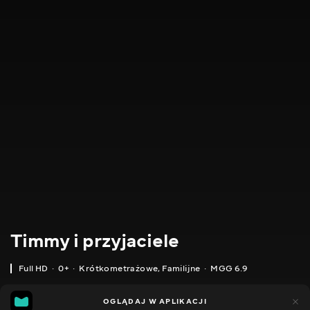
Timmy i przyjaciele
Full HD
0+
Krótkometrażowe
,
Familijne
MGG 6.9
IMDB
MGG
4tys.
OGLĄDAJ W APLIKACJI
929
6.7
6.9