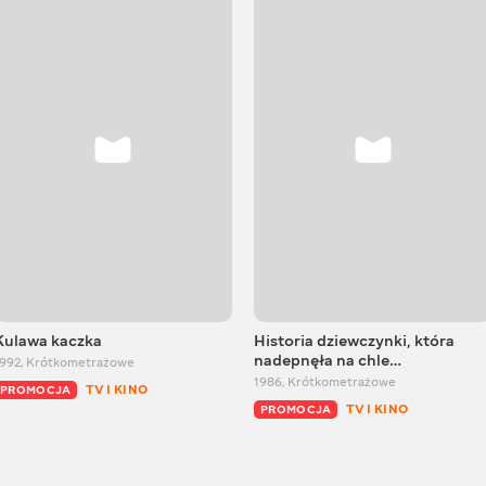
Kulawa kaczka
Historia dziewczynki, która
nadepnęła na chle…
1992
,
Krótkometrażowe
1986
,
Krótkometrażowe
TV I KINO
PROMOCJA
TV I KINO
PROMOCJA