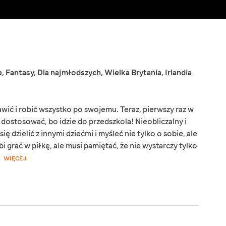
e
,
Fantasy
,
Dla najmłodszych
,
Wielka Brytania
,
Irlandia
awić i robić wszystko po swojemu. Teraz, pierwszy raz w
ę dostosować, bo idzie do przedszkola! Nieobliczalny i
 dzielić z innymi dziećmi i myśleć nie tylko o sobie, ale
i grać w piłkę, ale musi pamiętać, że nie wystarczy tylko
WIĘCEJ