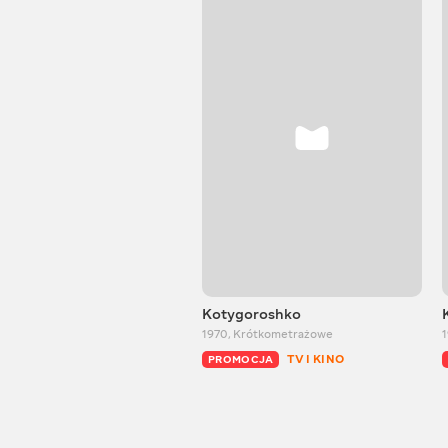
Kotygoroshko
1970
,
Krótkometrażowe
TV I KINO
PROMOCJA