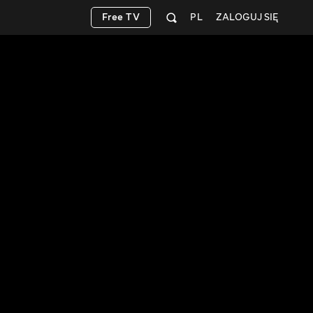
Free TV
PL
ZALOGUJ SIĘ