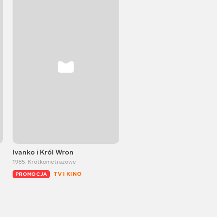
Ivanko i Król Wron
Brat Królik i Brat Lis
1985
,
Krótkometrażowe
1972
,
Krótkometrażowe
TV I KINO
TV I KINO
PROMOCJA
PROMOCJA