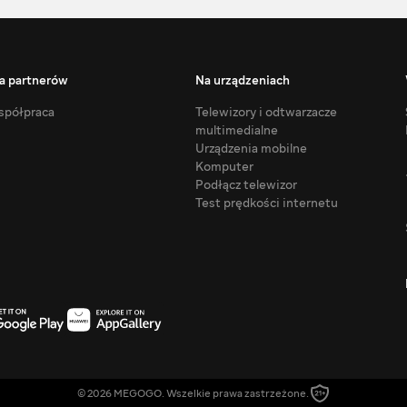
a partnerów
Na urządzeniach
półpraca
Telewizory i odtwarzacze
multimedialne
Urządzenia mobilne
Komputer
Podłącz telewizor
Test prędkości internetu
© 2026 MEGOGO. Wszelkie prawa zastrzeżone.