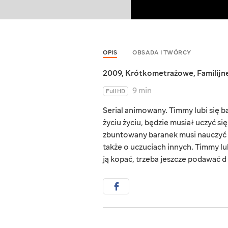
OPIS
OBSADA I TWÓRCY
2009
,
Krótkometrażowe
,
Familijn
9 min
Full HD
Serial animowany. Timmy lubi się b
życiu życiu, będzie musiał uczyć si
zbuntowany baranek musi nauczyć się
także o uczuciach innych. Timmy lub
ją kopać, trzeba jeszcze podawać d