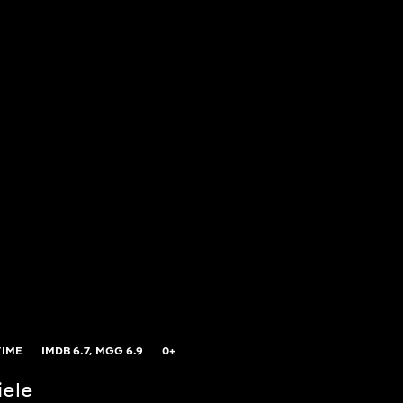
TIME
IMDB
6.7,
MGG
6.9
0+
iele