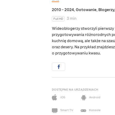
2010 - 2024
,
Gotowanie
,
Blogerzy
3 min
Full HD
Wideoblogerzy stworzyli pierwszy u
przygotowywania różnorodnych potr
kuchnię domową, ale także na szas
oraz desery. Na przykład znajdzies
o przygotowywaniu kwasu.
DOSTĘPNE NA URZĄDZENIACH
iOS
Android
Smart TV
Konsole