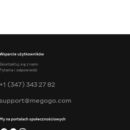
Wsparcie użytkowników
Skontaktuj się z nami
Pytania i odpowiedzi
+1 (347) 343 27 82
support@megogo.com
My na portalach społecznościowych