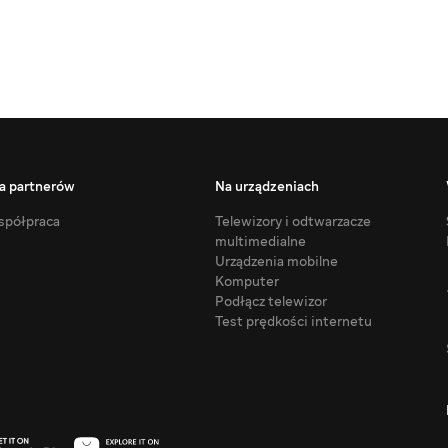
a partnerów
Na urządzeniach
półpraca
Telewizory i odtwarzacze
multimedialne
Urządzenia mobilne
Komputer
Podłącz telewizor
Test prędkości internetu