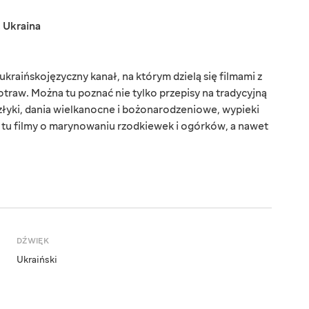
,
Ukraina
kraińskojęzyczny kanał, na którym dzielą się filmami z
aw. Można tu poznać nie tylko przepisy na tradycyjną
złyki, dania wielkanocne i bożonarodzeniowe, wypieki
z tu filmy o marynowaniu rzodkiewek i ogórków, a nawet
DŹWIĘK
Ukraiński