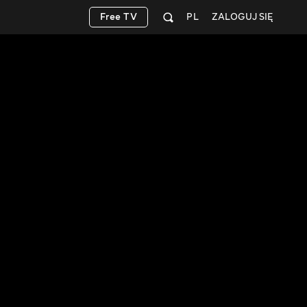
Free TV
PL
ZALOGUJ SIĘ