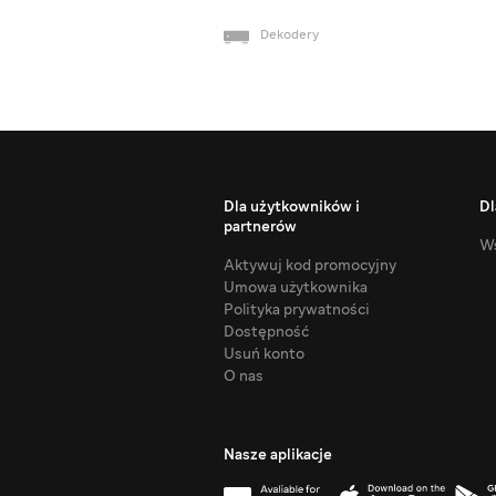
Dekodery
Dla użytkowników i
Dl
partnerów
Ws
Aktywuj kod promocyjny
Umowa użytkownika
Polityka prywatności
Dostępność
Usuń konto
O nas
Nasze aplikacje