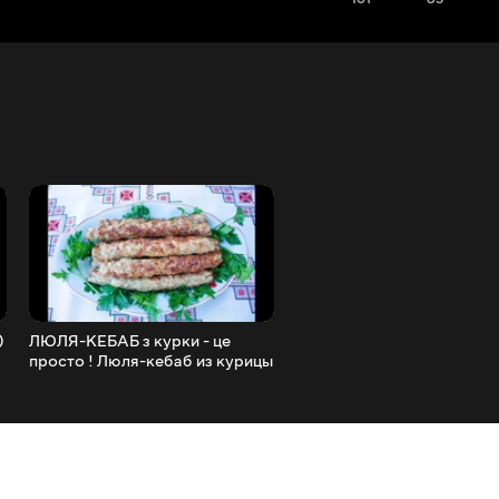
)
ЛЮЛЯ-КЕБАБ з курки - це
ЛЮЛЯ-КЕБАБ з курки - це
просто ! Люля-кебаб из курицы
просто ! ️ Люля-кебаб из
- это просто ! #Shorts
курицы - это просто !