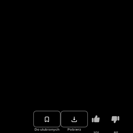
Do ulubionych
Pobierz
101
85