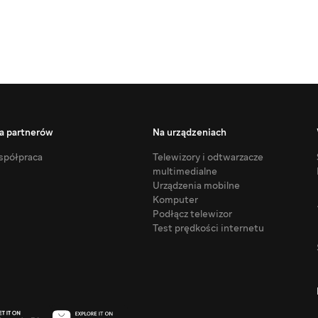
a partnerów
Na urządzeniach
półpraca
Telewizory i odtwarzacze
multimedialne
Urządzenia mobilne
Komputer
Podłącz telewizor
Test prędkości internetu