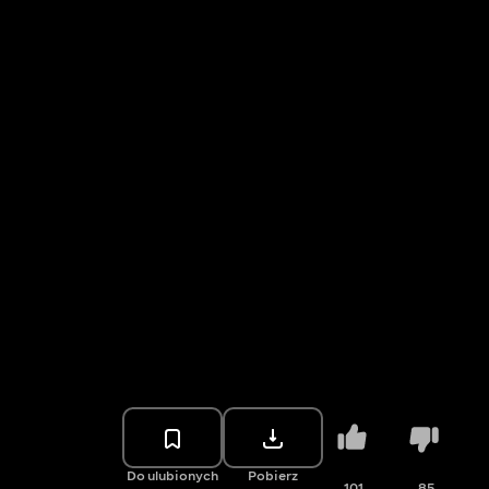
Do ulubionych
Pobierz
101
85