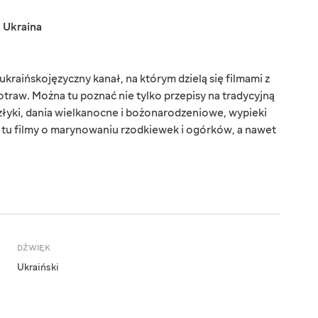
,
Ukraina
kraińskojęzyczny kanał, na którym dzielą się filmami z
aw. Można tu poznać nie tylko przepisy na tradycyjną
złyki, dania wielkanocne i bożonarodzeniowe, wypieki
z tu filmy o marynowaniu rzodkiewek i ogórków, a nawet
DŹWIĘK
Ukraiński