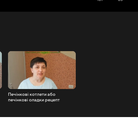
м
Печінкові котлети або
Смачний салат із редиски,
печінкові оладки рецепт
та сметани просто і кори
Страви з печінки
Салат без майонезу смачн
салати