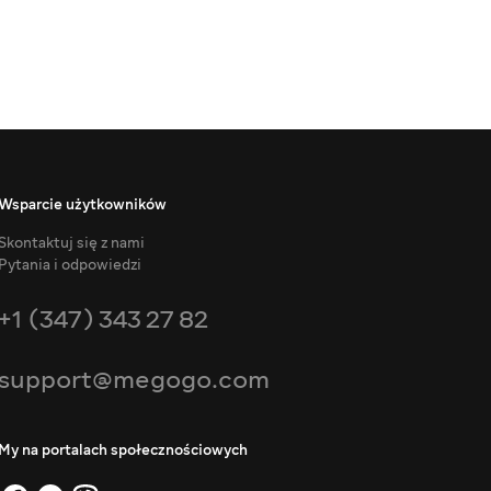
Wsparcie użytkowników
Skontaktuj się z nami
Pytania i odpowiedzi
+1 (347) 343 27 82
support@megogo.com
My na portalach społecznościowych