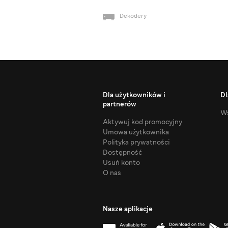
Dekodery
Dla użytkowników i
Dl
partnerów
Ws
Aktywuj kod promocyjny
Umowa użytkownika
Polityka prywatności
Dostępność
Usuń konto
O nas
Nasze aplikacje