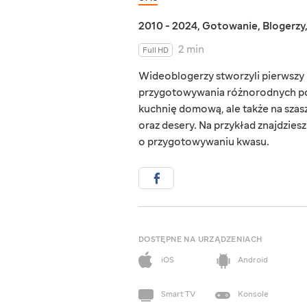
2010 - 2024
,
Gotowanie
,
Blogerzy
2 min
Full HD
Wideoblogerzy stworzyli pierwszy u
przygotowywania różnorodnych potr
kuchnię domową, ale także na szas
oraz desery. Na przykład znajdzies
o przygotowywaniu kwasu.
DOSTĘPNE NA URZĄDZENIACH
iOS
Android
Smart TV
Konsole