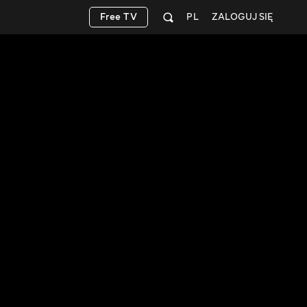
Free TV
PL
ZALOGUJ SIĘ