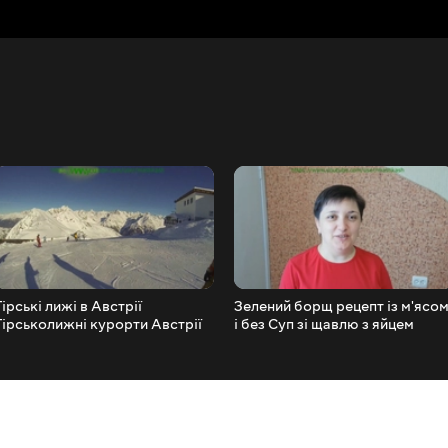
Гірські лижі в Австрії
Зелений борщ рецепт із м'ясо
Гірськолижні курорти Австрії
і без Суп зі щавлю з яйцем
Зельден Австрія Sölden ski
гірськолижний спорт лижі