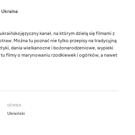
,
Ukraina
kraińskojęzyczny kanał, na którym dzielą się filmami z
aw. Można tu poznać nie tylko przepisy na tradycyjną
złyki, dania wielkanocne i bożonarodzeniowe, wypieki
z tu filmy o marynowaniu rzodkiewek i ogórków, a nawet
DŹWIĘK
Ukraiński