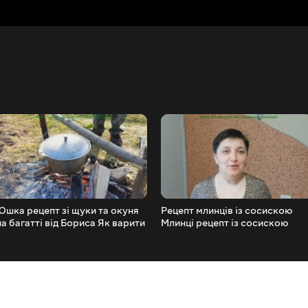
Юшка рецепт зі щуки та окуня
Рецепт млинців із сосискою
на багатті від Бориса Як варити
Млинці рецепт із сосискою
юшку в польових умовах Як
Млинці з сосискою Налисники
приготувати юшку