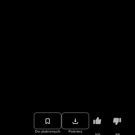
Do ulubionych
Pobierz
101
85