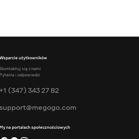
Wsparcie użytkowników
Skontaktuj się z nami
Pytania i odpowiedzi
+1 (347) 343 27 82
support@megogo.com
My na portalach społecznościowych