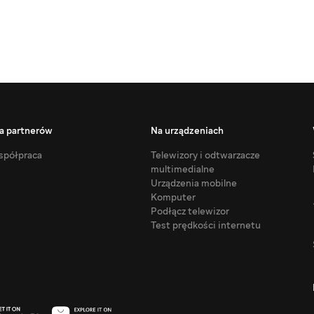
a partnerów
Na urządzeniach
półpraca
Telewizory i odtwarzacze
multimedialne
Urządzenia mobilne
Komputer
Podłącz telewizor
Test prędkości internetu