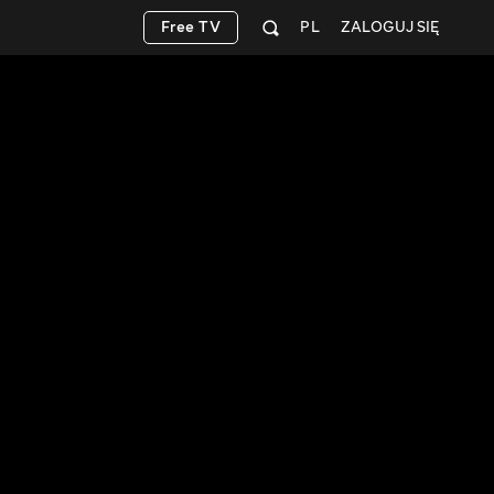
Free TV
PL
ZALOGUJ SIĘ