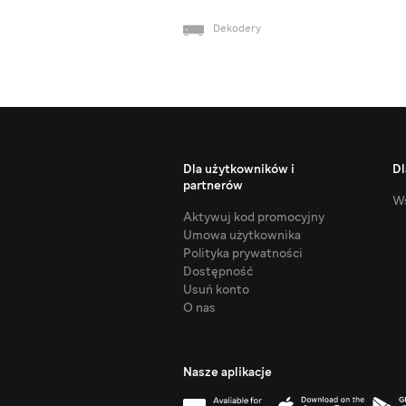
Dekodery
Dla użytkowników i
Dl
partnerów
Ws
Aktywuj kod promocyjny
Umowa użytkownika
Polityka prywatności
Dostępność
Usuń konto
O nas
Nasze aplikacje