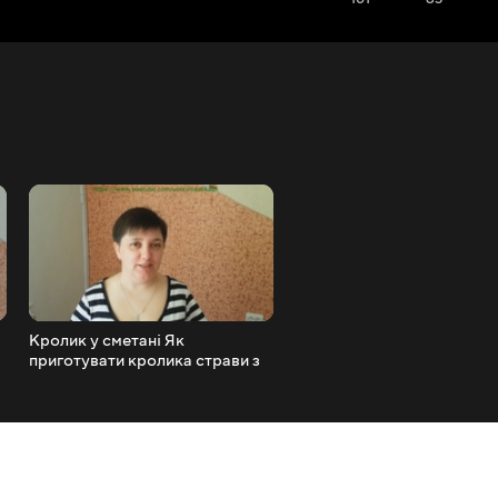
Кролик у сметані Як
Овочеве рагу рецепт Як
приготувати кролика страви з
приготувати овочеве рагу
кролика кролик кролик рецепт
з овочів
кролик у духовці