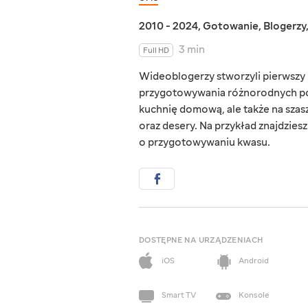
2010 - 2024
,
Gotowanie
,
Blogerzy
3 min
Full HD
Wideoblogerzy stworzyli pierwszy u
przygotowywania różnorodnych potr
kuchnię domową, ale także na szas
oraz desery. Na przykład znajdzies
o przygotowywaniu kwasu.
DOSTĘPNE NA URZĄDZENIACH
iOS
Android
Smart TV
Konsole