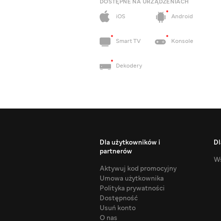
DOSTĘPNE NA URZĄDZENIACH
iOS
Android
Smart TV
Konsole
Dekodery
Dla użytkowników i
Dl
partnerów
Ws
Aktywuj kod promocyjny
Umowa użytkownika
Polityka prywatności
Dostępność
Usuń konto
O nas