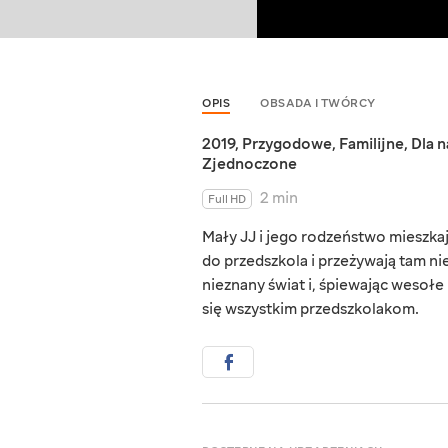
OPIS
OBSADA I TWÓRCY
2019
,
Przygodowe
,
Familijne
,
Dla 
Zjednoczone
2 min
Full HD
Mały JJ i jego rodzeństwo mieszka
do przedszkola i przeżywają tam n
nieznany świat i, śpiewając wesołe
się wszystkim przedszkolakom.