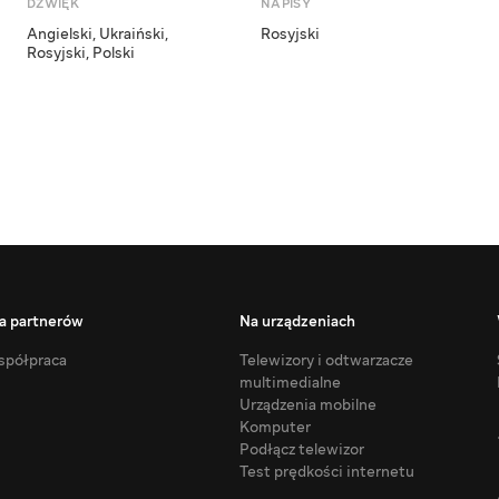
DŹWIĘK
NAPISY
Angielski
,
Ukraiński
,
Rosyjski
Rosyjski
,
Polski
a partnerów
Na urządzeniach
półpraca
Telewizory i odtwarzacze
multimedialne
Urządzenia mobilne
Komputer
Podłącz telewizor
Test prędkości internetu