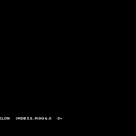
ELON
IMDB
3.5,
MGG
6.0
0+