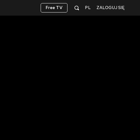
Free TV
PL
ZALOGUJ SIĘ