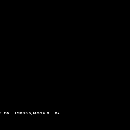
ELON
IMDB
3.5,
MGG
6.0
0+