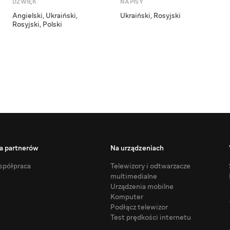
DŹWIĘK
NAPISY
Angielski
,
Ukraiński
,
Ukraiński
,
Rosyjski
Rosyjski
,
Polski
a partnerów
Na urządzeniach
półpraca
Telewizory i odtwarzacze
multimedialne
Urządzenia mobilne
Komputer
Podłącz telewizor
Test prędkości internetu