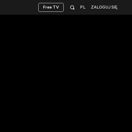
Free TV
PL
ZALOGUJ SIĘ