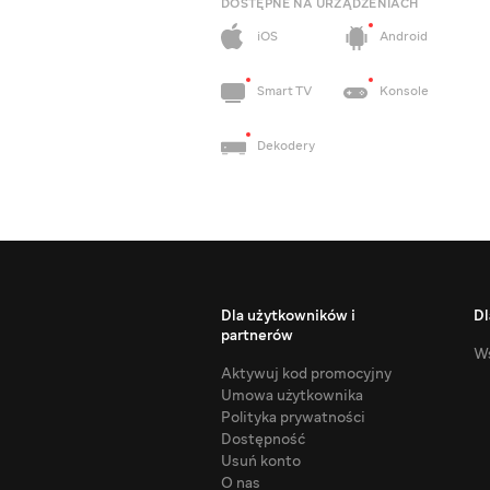
DOSTĘPNE NA URZĄDZENIACH
iOS
Android
Smart TV
Konsole
Dekodery
Dla użytkowników i
Dl
partnerów
Ws
Aktywuj kod promocyjny
Umowa użytkownika
Polityka prywatności
Dostępność
Usuń konto
O nas