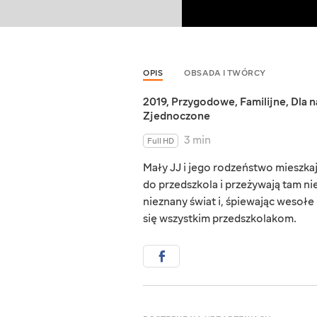
OPIS
OBSADA I TWÓRCY
2019
,
Przygodowe
,
Familijne
,
Dla 
Zjednoczone
3 min
Full HD
Mały JJ i jego rodzeństwo mieszka
do przedszkola i przeżywają tam n
nieznany świat i, śpiewając wesołe
się wszystkim przedszkolakom.