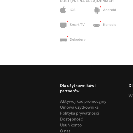
DOSTĘPNE NA URZĄDZENIACH
iOS
Android
Smart TV
Konsole
Dekodery
Dla użytkowników i
Dl
partnerów
Ws
Aktywuj kod promocyjny
Umowa użytkownika
Polityka prywatności
Dostępność
Usuń konto
O nas