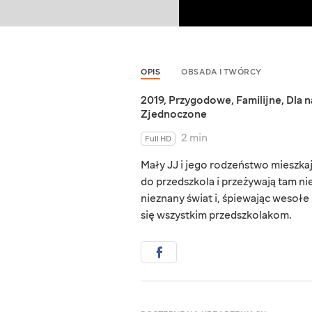
OPIS
OBSADA I TWÓRCY
2019
,
Przygodowe
,
Familijne
,
Dla 
Zjednoczone
2 min
Full HD
Mały JJ i jego rodzeństwo mieszka
do przedszkola i przeżywają tam n
nieznany świat i, śpiewając wesołe
się wszystkim przedszkolakom.