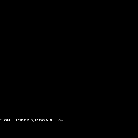
ELON
IMDB
3.5,
MGG
6.0
0+