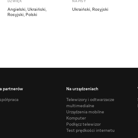
DŹWIĘK
NAPISY
Angielski
,
Ukraiński
,
Ukraiński
,
Rosyjski
Rosyjski
,
Polski
a partnerów
Na urządzeniach
półpraca
Telewizory i odtwarzacze
multimedialne
Urządzenia mobilne
Komputer
Podłącz telewizor
Test prędkości internetu