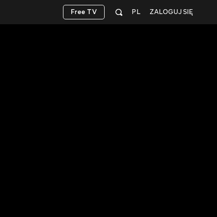
Free TV
PL
ZALOGUJ SIĘ