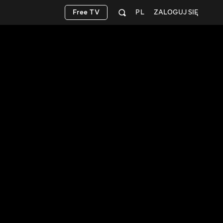
Free TV
PL
ZALOGUJ SIĘ