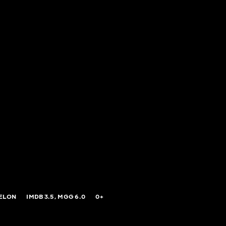
ELON
IMDB
3.5,
MGG
6.0
0+