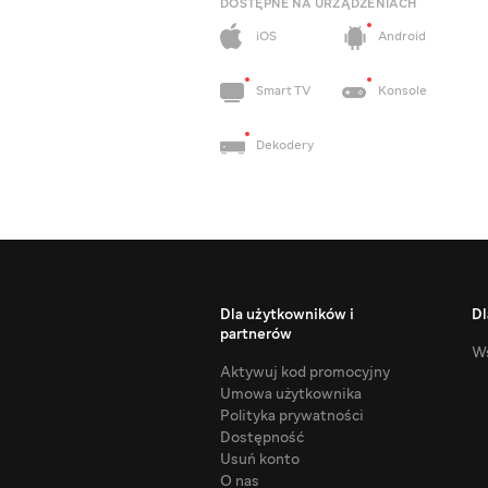
DOSTĘPNE NA URZĄDZENIACH
iOS
Android
Smart TV
Konsole
Dekodery
Dla użytkowników i
Dl
partnerów
Ws
Aktywuj kod promocyjny
Umowa użytkownika
Polityka prywatności
Dostępność
Usuń konto
O nas