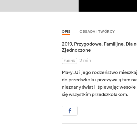
OPIS
OBSADA I TWÓRCY
2019
,
Przygodowe
,
Familijne
,
Dla 
Zjednoczone
2 min
Full HD
Mały JJ i jego rodzeństwo mieszka
do przedszkola i przeżywają tam n
nieznany świat i, śpiewając wesołe
się wszystkim przedszkolakom.