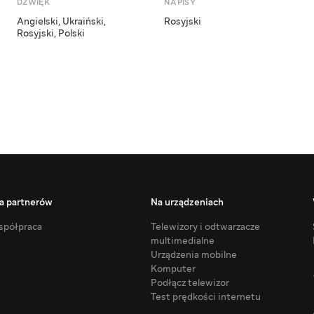
DŹWIĘK
NAPISY
Angielski
,
Ukraiński
,
Rosyjski
Rosyjski
,
Polski
a partnerów
Na urządzeniach
półpraca
Telewizory i odtwarzacze
multimedialne
Urządzenia mobilne
Komputer
Podłącz telewizor
Test prędkości internetu