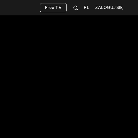
Free TV
PL
ZALOGUJ SIĘ