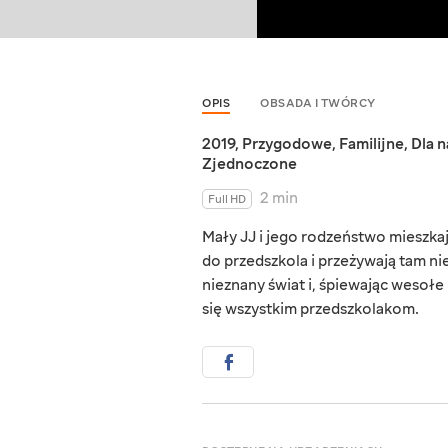
OPIS
OBSADA I TWÓRCY
2019
,
Przygodowe
,
Familijne
,
Dla 
Zjednoczone
2 min
Full HD
Mały JJ i jego rodzeństwo mieszka
do przedszkola i przeżywają tam n
nieznany świat i, śpiewając wesołe
się wszystkim przedszkolakom.