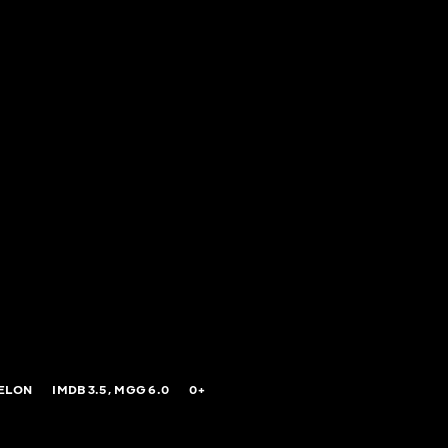
ELON
IMDB
3.5,
MGG
6.0
0+