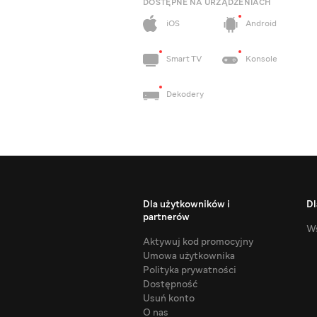
DOSTĘPNE NA URZĄDZENIACH
iOS
Android
Smart TV
Konsole
Dekodery
Dla użytkowników i
Dl
partnerów
Ws
Aktywuj kod promocyjny
Umowa użytkownika
Polityka prywatności
Dostępność
Usuń konto
O nas