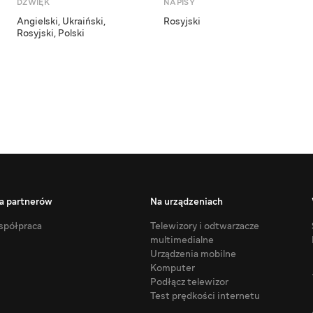
DŹWIĘK
NAPISY
Angielski
,
Ukraiński
,
Rosyjski
Rosyjski
,
Polski
a partnerów
Na urządzeniach
półpraca
Telewizory i odtwarzacze
multimedialne
Urządzenia mobilne
Komputer
Podłącz telewizor
Test prędkości internetu