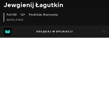
Jewgienij Łagutkin
Full HD
12+
Podróże
,
Rozrywka
BEZPŁATNIE
44
8
OGLĄDAJ W APLIKACJI
Dodano do ulubionych
UDOSTĘPNIJ
Sezon 1
Facebook
Kopiuj link
100 БІЛИХ ГРИБІВ ЗА ОДНУ ГОДИНУ! ВЕЧІРНІЙ ЕКСПЕРИМЕНТ! ГРИБИ 2021
ЗНАЙШОВ БОЛОТО З ВЕЛИЧЕЗНИМИ КАРАСЯМИ!!! ГЛИБИНА ПО КОЛІНО А РИБИ БАГАТО!!! РИБАЛКА 2021
2016 - 2025
,
Ukraina
Podróże
,
Rozrywka
,
Blogerzy
DŹWIĘK