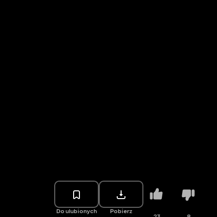
Do ulubionych
Pobierz
23
8