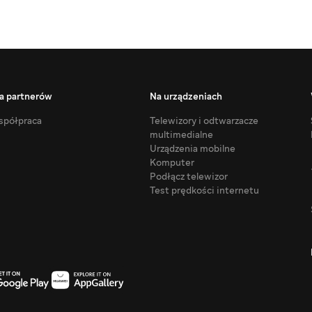
a partnerów
Na urządzeniach
półpraca
Telewizory i odtwarzacze
multimedialne
Urządzenia mobilne
Komputer
Podłącz telewizor
Test prędkości internetu