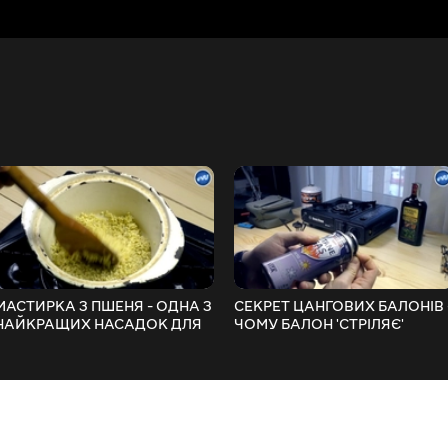
МАСТИРКА З ПШЕНЯ - ОДНА З
СЕКРЕТ ЦАНГОВИХ БАЛОНІВ 
НАЙКРАЩИХ НАСАДОК ДЛЯ
ЧОМУ БАЛОН 'СТРІЛЯЄ'
МИРНОЇ РИБИ
РІДКИМ ГАЗОМ
FishingVideoUkraine