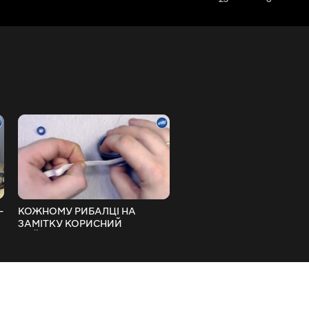
-
КОЖНОМУ РИБАЛЦІ НА
ЯК ЗАМІНИТИ КІЛЬЦЕ НА
ЗАМІТКУ КОРИСНИЙ
ВУДИЛИЩЕ ПІДРУЧНИМ
ЛАЙФХАК
ЗАСОБАМИ
FishingVideoUkraine
FishingVideoUkraine