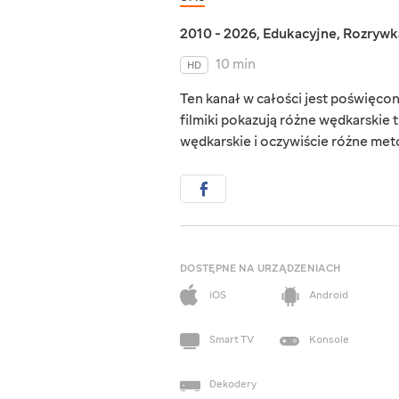
2010 - 2026
,
Edukacyjne
,
Rozrywk
10 min
HD
Ten kanał w całości jest poświęco
filmiki pokazują różne wędkarskie t
wędkarskie i oczywiście różne met
DOSTĘPNE NA URZĄDZENIACH
iOS
Android
Smart TV
Konsole
Dekodery