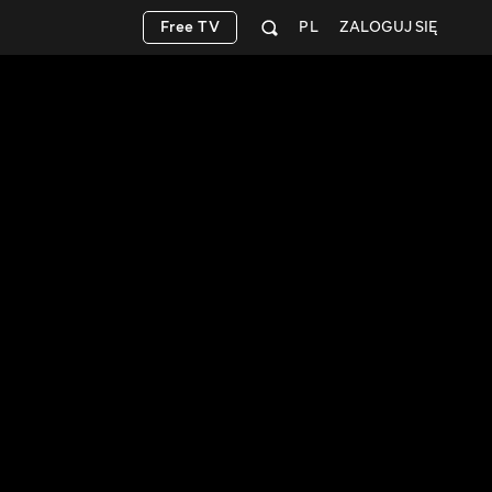
Free TV
PL
ZALOGUJ SIĘ