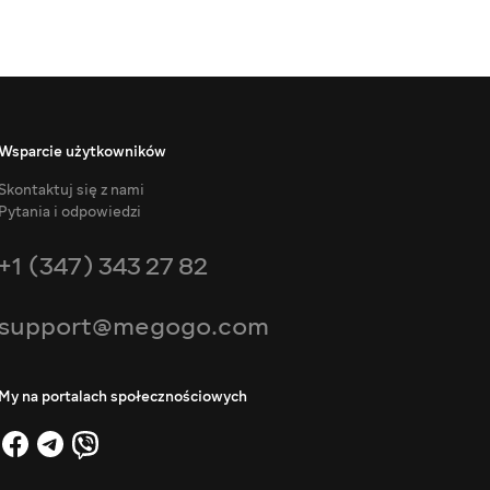
Wsparcie użytkowników
Skontaktuj się z nami
Pytania i odpowiedzi
+1 (347) 343 27 82
support@megogo.com
My na portalach społecznościowych