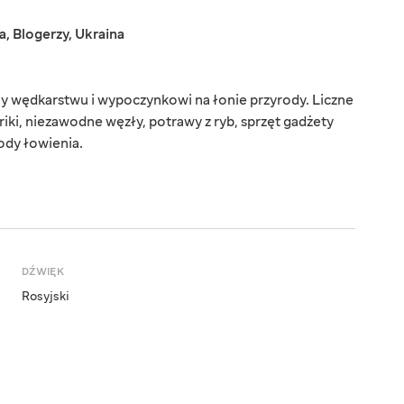
a
,
Blogerzy
,
Ukraina
ny wędkarstwu i wypoczynkowi na łonie przyrody. Liczne
riki, niezawodne węzły, potrawy z ryb, sprzęt gadżety
ody łowienia.
DŹWIĘK
Rosyjski