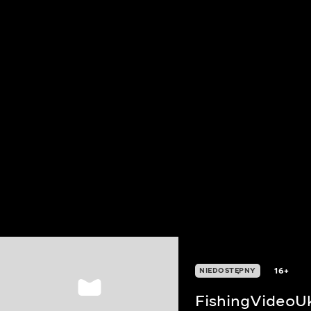
16+
NIEDOSTĘPNY
FishingVideoU