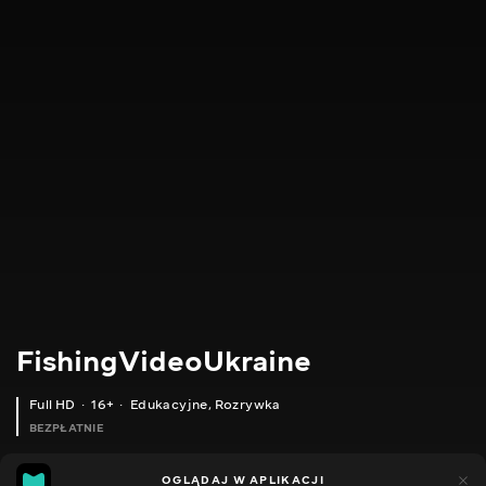
FishingVideoUkraine
Full HD
16+
Edukacyjne
,
Rozrywka
BEZPŁATNIE
23
8
OGLĄDAJ W APLIKACJI