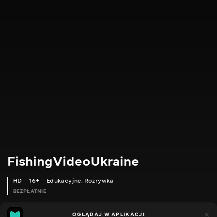
FishingVideoUkraine
HD
16+
Edukacyjne
,
Rozrywka
BEZPŁATNIE
23
8
OGLĄDAJ W APLIKACJI