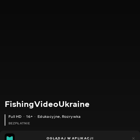
FishingVideoUkraine
Full HD
16+
Edukacyjne
,
Rozrywka
BEZPŁATNIE
23
8
OGLĄDAJ W APLIKACJI