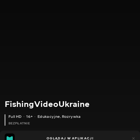
FishingVideoUkraine
Full HD
16+
Edukacyjne
,
Rozrywka
BEZPŁATNIE
23
8
OGLĄDAJ W APLIKACJI