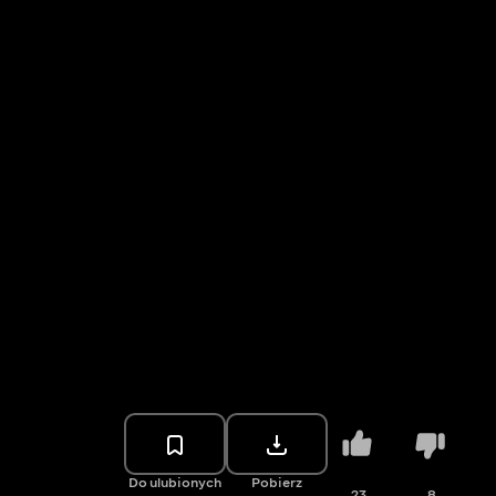
Do ulubionych
Pobierz
23
8