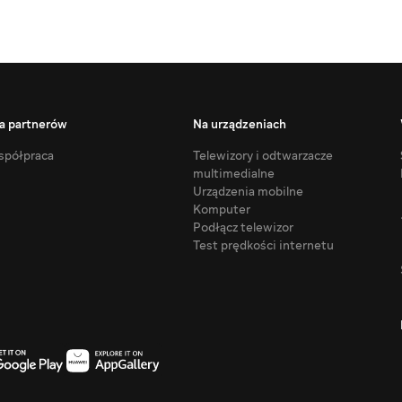
a partnerów
Na urządzeniach
półpraca
Telewizory i odtwarzacze
multimedialne
Urządzenia mobilne
Komputer
Podłącz telewizor
Test prędkości internetu