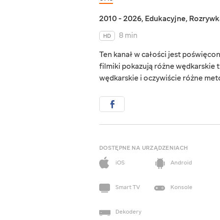
2010 - 2026
,
Edukacyjne
,
Rozrywk
8 min
HD
Ten kanał w całości jest poświęco
filmiki pokazują różne wędkarskie t
wędkarskie i oczywiście różne met
DOSTĘPNE NA URZĄDZENIACH
iOS
Android
Smart TV
Konsole
Dekodery