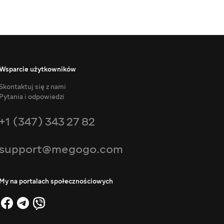
Wsparcie użytkowników
Skontaktuj się z nami
Pytania i odpowiedzi
+1 (347) 343 27 82
support@megogo.com
My na portalach społecznościowych