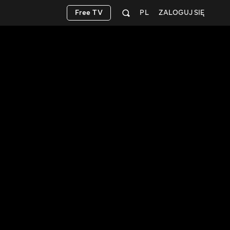
Free TV
PL
ZALOGUJ SIĘ