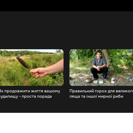
Як продовжити життя вашому
Правильний горох для великог
вудилищу - проста порада
ляща та іншої мирної риби
1080p FishingVideoUkraine
1080p FishingVideoUkraine