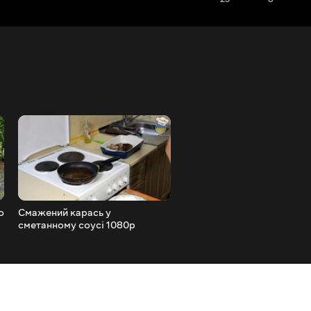
о
Смажений карась у
Хотіли зловити карася, а
сметанному соусі 1080p
зловили ... ! Фідер на озері
FishingVideoUkraine
1080p FishingVideoUkrai