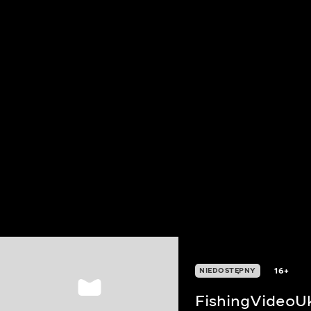
16+
NIEDOSTĘPNY
FishingVideoU