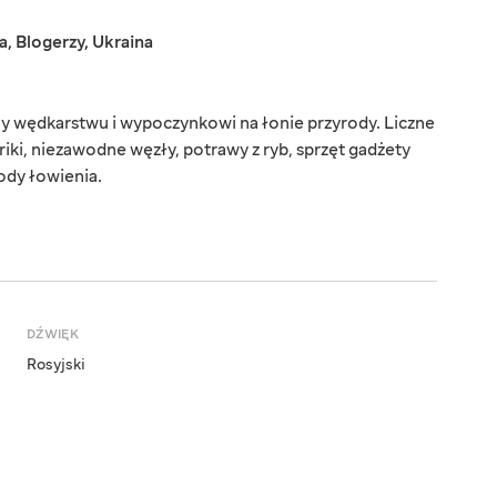
a
,
Blogerzy
,
Ukraina
ny wędkarstwu i wypoczynkowi na łonie przyrody. Liczne
riki, niezawodne węzły, potrawy z ryb, sprzęt gadżety
ody łowienia.
DŹWIĘK
Rosyjski