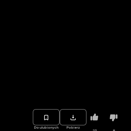
Do ulubionych
Pobierz
23
8