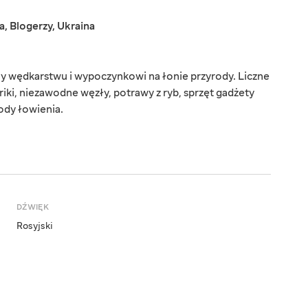
a
,
Blogerzy
,
Ukraina
ny wędkarstwu i wypoczynkowi na łonie przyrody. Liczne
riki, niezawodne węzły, potrawy z ryb, sprzęt gadżety
ody łowienia.
DŹWIĘK
Rosyjski