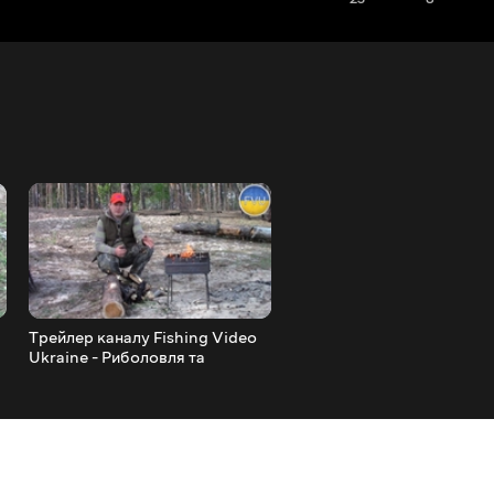
Трейлер каналу Fishing Video
Як працює годівниця для
Ukraine - Риболовля та
опариша Несподіванка!!!
відпочинок на природі!
FishingVideoUkraine 1080