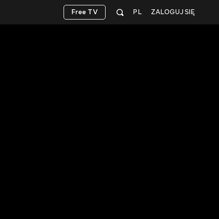
Free TV
PL
ZALOGUJ SIĘ