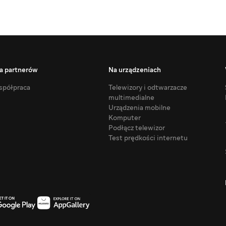
a partnerów
Na urządzeniach
półpraca
Telewizory i odtwarzacze
multimedialne
Urządzenia mobilne
Komputer
Podłącz telewizor
Test prędkości internetu