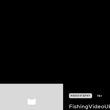
16+
NIEDOSTĘPNY
FishingVideoU