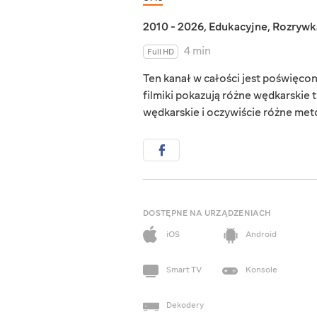
2010 - 2026
,
Edukacyjne
,
Rozrywk
4 min
Full HD
Ten kanał w całości jest poświęco
filmiki pokazują różne wędkarskie t
wędkarskie i oczywiście różne met
DOSTĘPNE NA URZĄDZENIACH
iOS
Android
Smart TV
Konsole
Dekodery