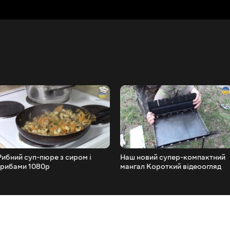
Рибний суп-пюре з сиром і
Наш новий супер-компактний
грибами 1080p
мангал Короткий відеоогляд
FishingVideoUkraine
1080p