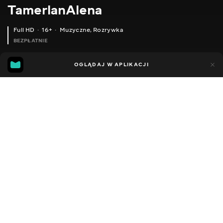
TamerlanAlena
Full HD
16+
Muzyczne
,
Rozrywka
BEZPŁATNIE
24
15
OGLĄDAJ W APLIKACJI
Dodano do ulubionych
UDOSTĘPNIJ
Sezon 1
Facebook
Kopiuj link
ALENA OMARGALIEVA - СВЯТИЙ МИКОЛАЙ (LYRIC VIDEO) ПРЕМ'ЄРА!
TAMERLANALENA - КОХАЙ
TAMERLANALENA X ANDI VAX - МОЯ УКРАЇНА
2012 - 2022
,
Ukraina
Muzyczne
,
Rozrywka
,
Blogerzy
DŹWIĘK