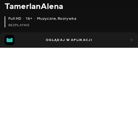
TamerlanAlena
Full HD
16+
Muzyczne
,
Rozrywka
BEZPŁATNIE
24
15
OGLĄDAJ W APLIKACJI
Dodano do ulubionych
UDOSTĘPNIJ
Sezon 1
Facebook
Kopiuj link
TAMERLANALENA - НЕМОЖЛИВО FEAT. MAGNUM (0+)
TAMERLANALENA - ЛЮБА ЛЮБОВ (0+)
2012 - 2022
,
Ukraina
Muzyczne
,
Rozrywka
,
Blogerzy
DŹWIĘK