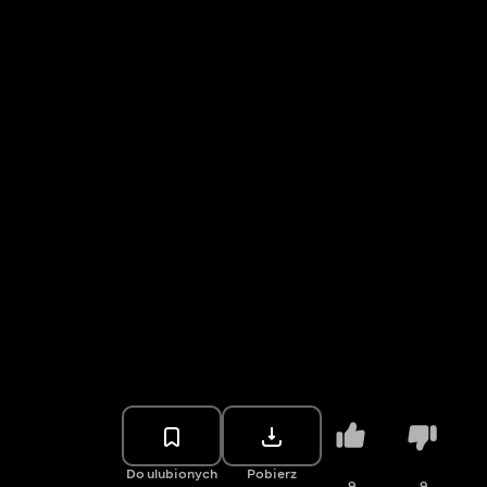
Do ulubionych
Pobierz
9
9