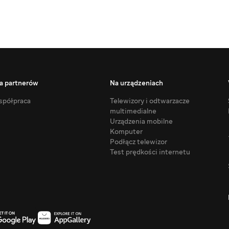
a partnerów
Na urządzeniach
półpraca
Telewizory i odtwarzacze
multimedialne
Urządzenia mobilne
Komputer
Podłącz telewizor
Test prędkości internetu