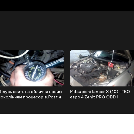
Дідусь ссить на обличчя новим
Mitsubishi lancer X (10) і ГБО
поколінням процесорів.Розгін
євро 4 Zenit PRO OBD і
Intel Xeon X5660 до 4830 МГц
редуктор Bigas RI.23