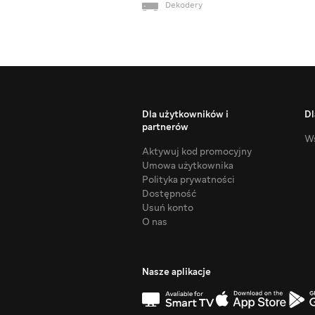
Dekodery
Dla użytkowników i
Dl
partnerów
Ws
Aktywuj kod promocyjny
Umowa użytkownika
Polityka prywatności
Dostępność
Usuń konto
O nas
Nasze aplikacje