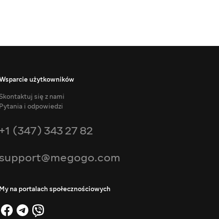
Wsparcie użytkowników
Skontaktuj się z nami
Pytania i odpowiedzi
+1 (347) 343 27 82
support@megogo.com
My na portalach społecznościowych