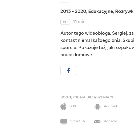
2013 - 2020
,
Edukacyjne
,
Rozrywk
41 min
HD
Autor tego wideobloga, Sergiej, za
kontakt niemal każdego dnia. Skup
sporcie. Pokazuje też, jak rozpako
prace domowe.
DOSTĘPNE NA URZĄDZENIACH
iOS
Android
Smart TV
Konsole