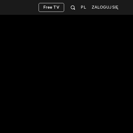
Free TV
PL
ZALOGUJ SIĘ