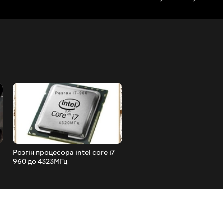
Розгін процесора intel core i7
Як зняти фару Skoda Octa
960 до 4323МГц
A5 і заміна ламп skoda oct
A5 (які лампочки стоять у