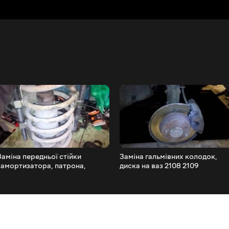
Заміна передньої стійки
Заміна гальмівних колодок,
(амортизатора, патрона,
диска на ваз 2108 2109
вкладиша) ВАЗ 2109 2108
2110.Ремонт супорта
21099