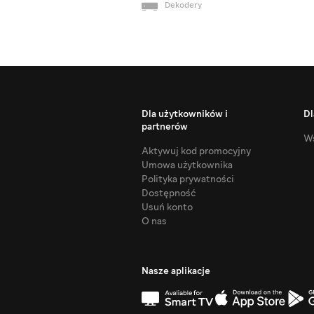
Dekodery
Dla użytkowników i
Dl
partnerów
Ws
Aktywuj kod promocyjny
Umowa użytkownika
Polityka prywatności
Dostępność
Usuń konto
O nas
Nasze aplikacje