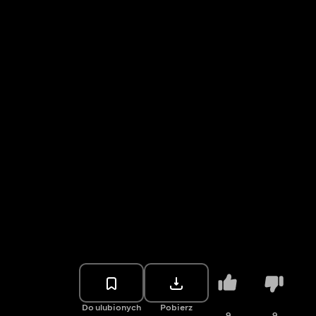
Do ulubionych
Pobierz
9
9