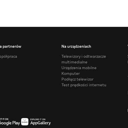
a partnerów
Na urządzeniach
półpraca
Telewizory i odtwarzacze
multimedialne
Urządzenia mobilne
Komputer
Podłącz telewizor
Test prędkości internetu