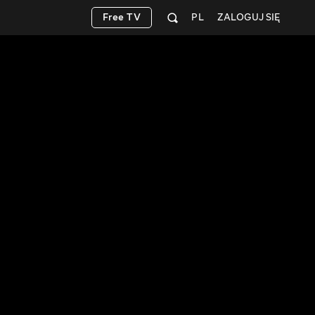
Free TV
PL
ZALOGUJ SIĘ