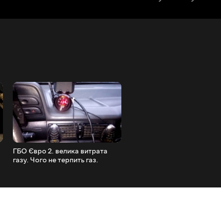
ГБО Євро 2. велика витрата
Комплект зчеплення ваз 2
газу. Чого не терпить газ.
2109 LUK 619060300