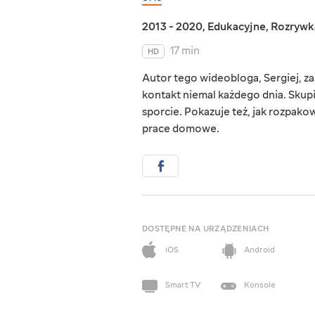
2013 - 2020
,
Edukacyjne
,
Rozrywk
17 min
HD
Autor tego wideobloga, Sergiej, za
kontakt niemal każdego dnia. Skup
sporcie. Pokazuje też, jak rozpako
prace domowe.
DOSTĘPNE NA URZĄDZENIACH
iOS
Android
Smart TV
Konsole