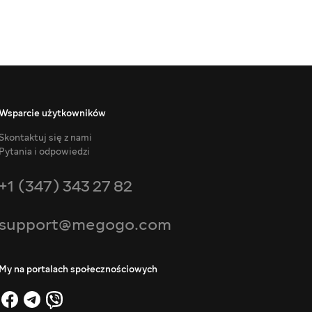
Wsparcie użytkowników
Skontaktuj się z nami
Pytania i odpowiedzi
+1 (347) 343 27 82
support@megogo.com
My na portalach społecznościowych