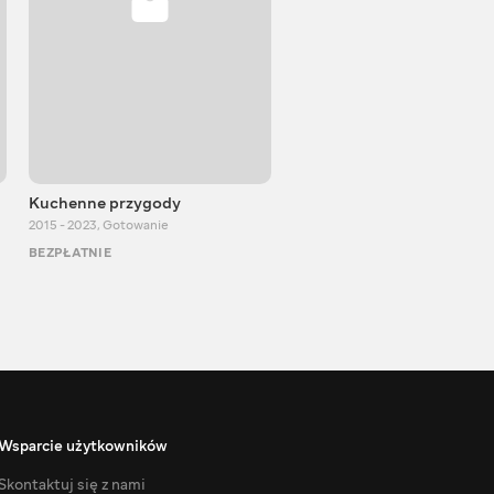
Kuchenne przygody
DenLion TV
2015 - 2023
,
Gotowanie
2012 - 2023
,
Rozrywka
BEZPŁATNIE
BEZPŁATNIE
Wsparcie użytkowników
Skontaktuj się z nami