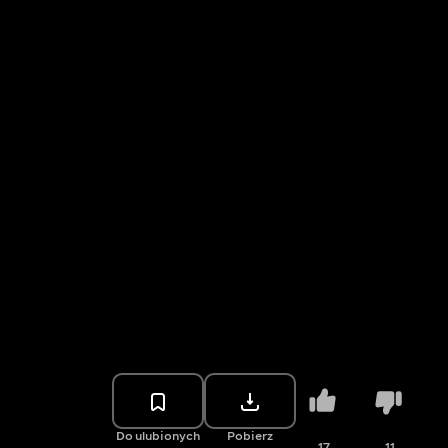
Do ulubionych
Pobierz
17
11