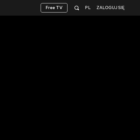
Free TV
PL
ZALOGUJ SIĘ