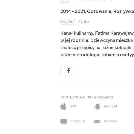
2014 - 2021
,
Gotowanie
,
Rozrywk
7 min
Full HD
Kanał kulinarny. Fatima Karawajew
w jej rodzinie. Dziewczyna mieszka
znaleźć przepisy na różne koktajle,
także metodologie robienia osetyj
DOSTĘPNE NA URZĄDZENIACH
iOS
Android
Smart TV
Konsole