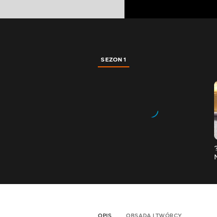
SEZON 1
OPIS
OBSADA I TWÓRCY