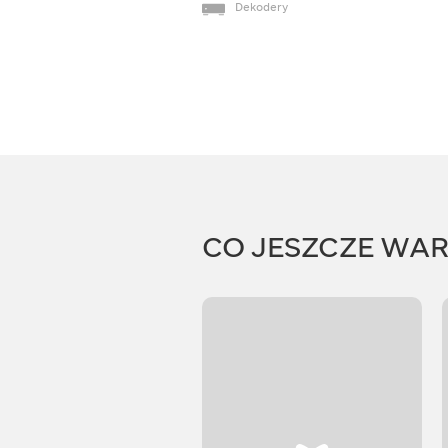
Dekodery
CO JESZCZE WA