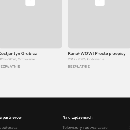
Kostjantyn Grubicz
Kanał WOW! Proste przepisy
015 - 2026
,
Gotowanie
2017 - 2026
,
Gotowanie
BEZPŁATNIE
BEZPŁATNIE
a partnerów
Na urządzeniach
półpraca
Telewizory i odtwarzacze