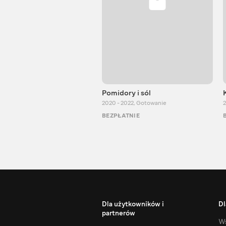
Pomidory i sól
2020 - 2022
,
Gotowanie
2
BEZPŁATNIE
Dla użytkowników i
Dl
partnerów
Ws