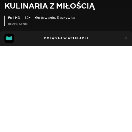
KULINARIA Z MIŁOŚCIĄ
Full HD
12+
Gotowanie
,
Rozrywka
BEZPŁATNIE
17
11
OGLĄDAJ W APLIKACJI
Dodano do ulubionych
UDOSTĘPNIJ
Sezon 1
Facebook
Kopiuj link
?ТОЙ САМИЙ ТЕРТИЙ ПИРІГ ІЗ ДИТИНСТВА
?РЕЦЕПТ ВІД ДРУЗІВ КУРЯЧЕ ФІЛЕ З ПЕЧЕРИЦЯМИ У ВЕРШКОВОМУ СОУСІ
2014 - 2021
,
Grecja
Gotowanie
,
Rozrywka
,
Blogerzy
DŹWIĘK