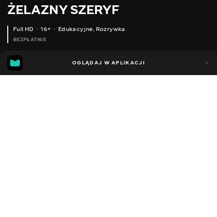
ŻELAZNY SZERYF
Full HD
16+
Edukacyjne
,
Rozrywka
BEZPŁATNIE
17
16
OGLĄDAJ W APLIKACJI
Dodano do ulubionych
UDOSTĘPNIJ
Sezon 1
Facebook
Kopiuj link
ЧИ В БЕЗПЕЦІ ШКОЛЯРІ? | ДАША МАЛАХОВА | ЗАЛІЗНИЙ ШЕРИФ #30
БЕЗПЕКА ЖИТЛА І ЖИТТЯ БЛОГЕРА І СУПЕР МАМИ ЯНИ ОСИПОВОЇ | РОЗБІР І ПОРАДИ | ЗАЛІЗНИЙ ШЕРИФ #29
ВИ ЗАПИТУЄТЕ - ШЕРИФ ВІДПОВІДАЄ| ЗАЛІЗНИЙ ШЕРИФ #28
2018 - 2021
,
Ukraina
Edukacyjne
,
Rozrywka
,
Blogerzy
DŹWIĘK