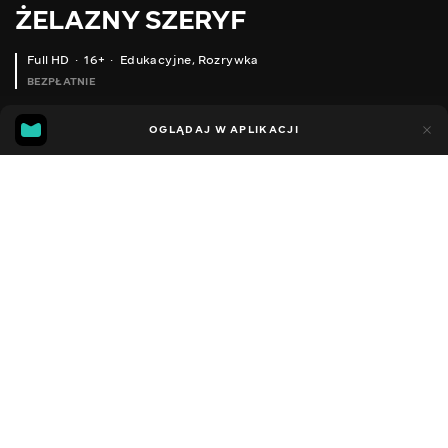
ŻELAZNY SZERYF
Full HD
16+
Edukacyjne
,
Rozrywka
BEZPŁATNIE
17
16
OGLĄDAJ W APLIKACJI
Dodano do ulubionych
UDOSTĘPNIJ
Sezon 1
Facebook
Kopiuj link
БЕЗПЕКА ЖИТЛА І ЖИТТЯ БЛОГЕРА І СУПЕР МАМИ ЯНИ ОСИПОВОЇ | РОЗБІР І ПОРАДИ | ЗАЛІЗНИЙ ШЕРИФ #29
ВИ ЗАПИТУЄТЕ - ШЕРИФ ВІДПОВІДАЄ| ЗАЛІЗНИЙ ШЕРИФ #28
2018 - 2021
,
Ukraina
Edukacyjne
,
Rozrywka
,
Blogerzy
DŹWIĘK