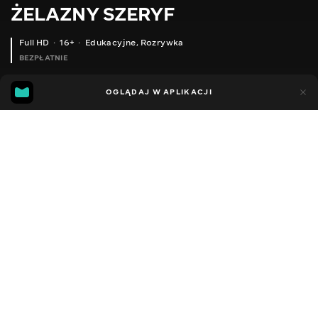
ŻELAZNY SZERYF
Full HD
16+
Edukacyjne
,
Rozrywka
BEZPŁATNIE
17
16
OGLĄDAJ W APLIKACJI
Dodano do ulubionych
UDOSTĘPNIJ
Sezon 1
Facebook
Kopiuj link
ЯК ПРАЦЮЄ ХОЛДІНГ «ШЕРИФ» | ПОГЛЯД ЗСЕРЕДИНИ | ЗАЛІЗНИЙ ШЕРИФ #18
ДЕ І ЯК ЗБЕРІГАТИ ГРОШІ | ОГЛЯД СЕЙФІВ | КРАШ ТЕСТ | ЗАЛІЗНИЙ ШЕРИФ #17
2018 - 2021
,
Ukraina
Edukacyjne
,
Rozrywka
,
Blogerzy
DŹWIĘK