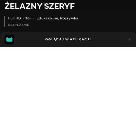
ŻELAZNY SZERYF
Full HD
16+
Edukacyjne
,
Rozrywka
BEZPŁATNIE
17
16
OGLĄDAJ W APLIKACJI
Dodano do ulubionych
UDOSTĘPNIJ
Sezon 1
Facebook
Kopiuj link
ЯК ВИЖИТИ В ПЕРЕСТРІЛЦІ? РОЗБІР РОЗБОРОК 2 | ЗАЛІЗНИЙ ШЕРИФ #6
ТРАВМИ В НОЖОВОМУ БОЮ | ЗАЛІЗНИЙ ШЕРИФ #5
2018 - 2021
,
Ukraina
Edukacyjne
,
Rozrywka
,
Blogerzy
DŹWIĘK