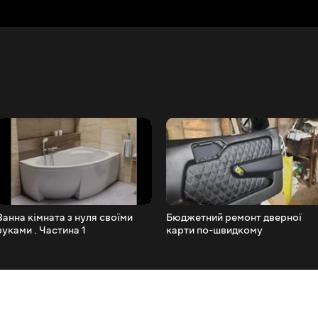
Ванна кімната з нуля своїми
Бюджетний ремонт дверної
руками . Частина 1
карти по-швидкому