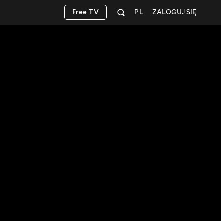
Free TV
PL
ZALOGUJ SIĘ