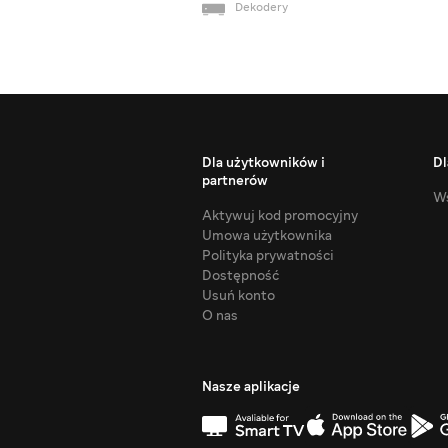
Dekodery
Dla użytkowników i
Dl
partnerów
Ws
Aktywuj kod promocyjny
Umowa użytkownika
Polityka prywatności
Dostępność
Usuń konto
O nas
Nasze aplikacje