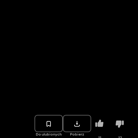
Do ulubionych
Pobierz
11
12