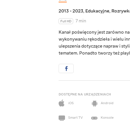
2013 - 2023
,
Edukacyjne
,
Rozrywk
7 min
Full HD
Kanał poświęcony jest zarówno n
wykonywaniu rękodzieła i wielu inn
ulepszenia dotyczące napraw i sty
tematem. Ponadto tworzy też playlis
DOSTĘPNE NA URZĄDZENIACH
iOS
Android
Smart TV
Konsole