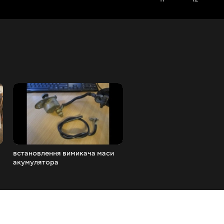
встановлення вимикача маси
трафарети ромбики та
акумулятора
стільники для перетяжок
салонів авто