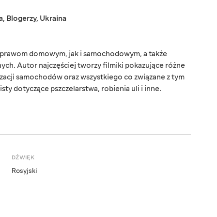
a
,
Blogerzy
,
Ukraina
aprawom domowym, jak i samochodowym, a także
ych. Autor najczęściej tworzy filmiki pokazujące różne
lizacji samochodów oraz wszystkiego co związane z tym
ty dotyczące pszczelarstwa, robienia uli i inne.
DŹWIĘK
Rosyjski