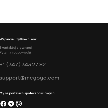
Wsparcie użytkowników
Skontaktuj się z nami
Pytania i odpowiedzi
+1 (347) 343 27 82
support@megogo.com
My na portalach społecznościowych