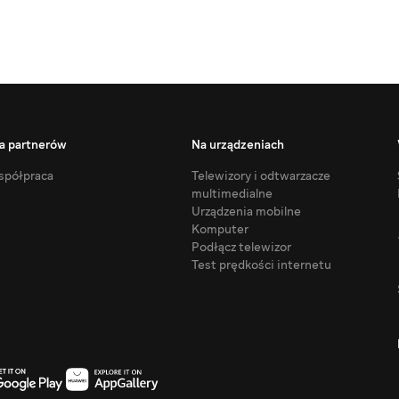
a partnerów
Na urządzeniach
półpraca
Telewizory i odtwarzacze
multimedialne
Urządzenia mobilne
Komputer
Podłącz telewizor
Test prędkości internetu