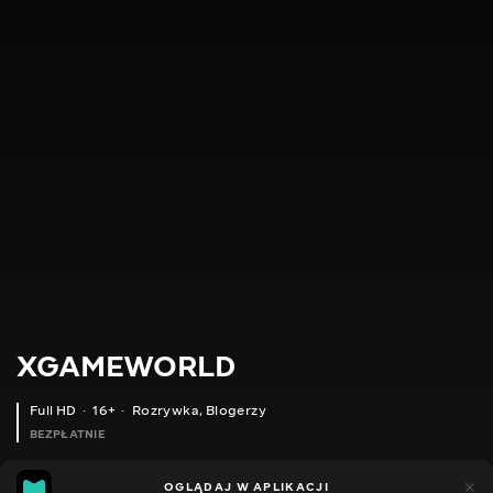
XGAMEWORLD
Full HD
16+
Rozrywka
,
Blogerzy
BEZPŁATNIE
212
46
OGLĄDAJ W APLIKACJI