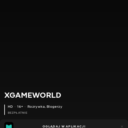
XGAMEWORLD
HD
16+
Rozrywka
,
Blogerzy
BEZPŁATNIE
212
46
OGLĄDAJ W APLIKACJI