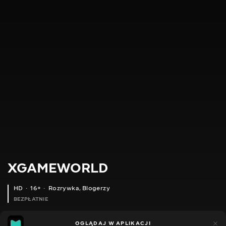
XGAMEWORLD
HD
16+
Rozrywka
,
Blogerzy
BEZPŁATNIE
212
46
OGLĄDAJ W APLIKACJI