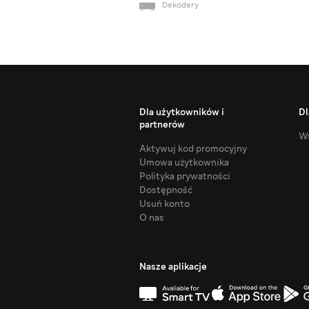
Dekodery
Dla użytkowników i
Dl
partnerów
Ws
Aktywuj kod promocyjny
Umowa użytkownika
Polityka prywatności
Dostępność
Usuń konto
O nas
Nasze aplikacje