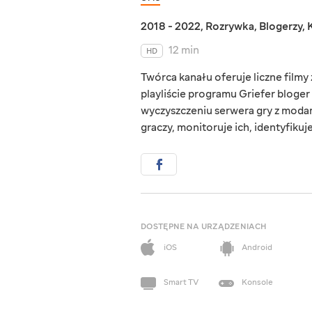
2018 - 2022
,
Rozrywka
,
Blogerzy
,
12 min
HD
Twórca kanału oferuje liczne filmy
playliście programu Griefer bloger 
wyczyszczeniu serwera gry z modam
graczy, monitoruje ich, identyfikuj
DOSTĘPNE NA URZĄDZENIACH
iOS
Android
Smart TV
Konsole