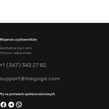
Wsparcie użytkowników
Skontaktuj się z nami
Pytania i odpowiedzi
+1 (347) 343 27 82
support@megogo.com
My na portalach społecznościowych