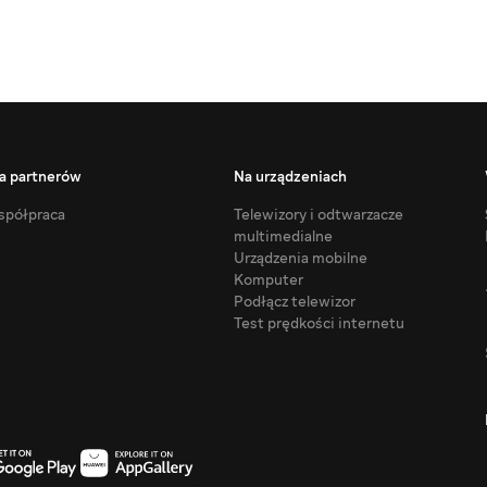
a partnerów
Na urządzeniach
półpraca
Telewizory i odtwarzacze
multimedialne
Urządzenia mobilne
Komputer
Podłącz telewizor
Test prędkości internetu