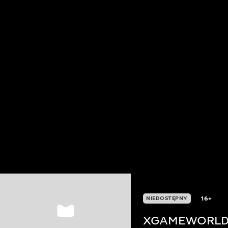
16+
NIEDOSTĘPNY
XGAMEWORL