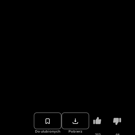
Do ulubionych
Pobierz
212
46