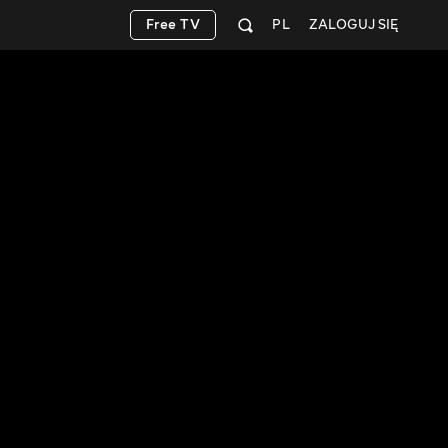
Free TV
PL
ZALOGUJ SIĘ