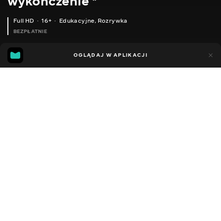
wykończenie *
Full HD
16+
Edukacyjne
,
Rozrywka
BEZPŁATNIE
19
4
OGLĄDAJ W APLIKACJI
Dodano do ulubionych
UDOSTĘPNIJ
Sezon 1
Facebook
Kopiuj link
ДЛЯ РИБОЛОВЛІ, БУДІВНИЦТВА ТА ПОХОДІВ. ТЕЛЕФОН NOKIA 800 TOUGH. ЯК ЗАБИТИ ЦВЯХ ТЕЛЕФОНОМ .
НОВЕ ЖИТТЯ ДВЕРІ З МАТЕРІАЛОМ АLUMO .
2012 - 2026
,
Ukraina
Edukacyjne
,
Rozrywka
,
Blogerzy
DŹWIĘK
Rosyjski