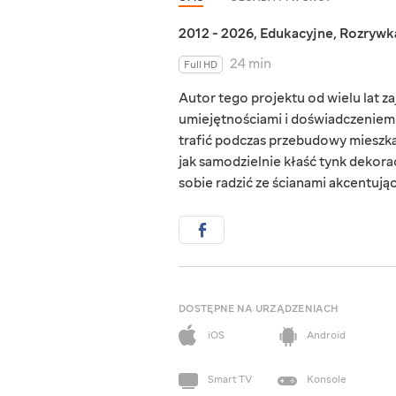
2012 - 2026
,
Edukacyjne
,
Rozrywk
24 min
Full HD
Autor tego projektu od wielu lat za
umiejętnościami i doświadczeniem w
trafić podczas przebudowy mieszka
jak samodzielnie kłaść tynk dekora
sobie radzić ze ścianami akcentuj
DOSTĘPNE NA URZĄDZENIACH
iOS
Android
Smart TV
Konsole