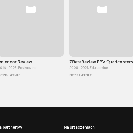
Valendar Review
ZBestReview FPV Quadcopter
016 - 2025
,
Edukacyjne
2008 - 2021
,
Edukacyjne
BEZPŁATNIE
BEZPŁATNIE
a partnerów
Na urządzeniach