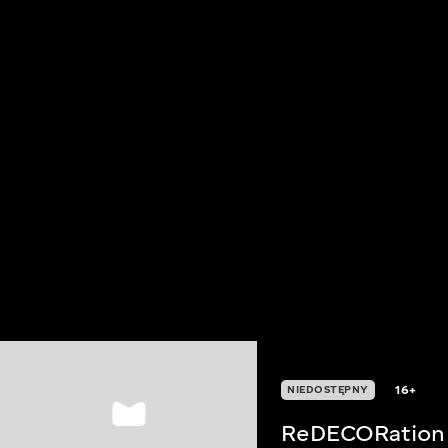
16+
NIEDOSTĘPNY
ReDECORation *