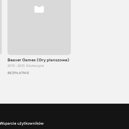
y
Beaver Games (Gry planszowe)
Od Zaika z Chin
2015 - 2021
,
Edukacyjne
2011 - 2025
,
Edukacyjne
BEZPŁATNIE
BEZPŁATNIE
Wsparcie użytkowników