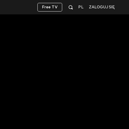
Free TV
PL
ZALOGUJ SIĘ