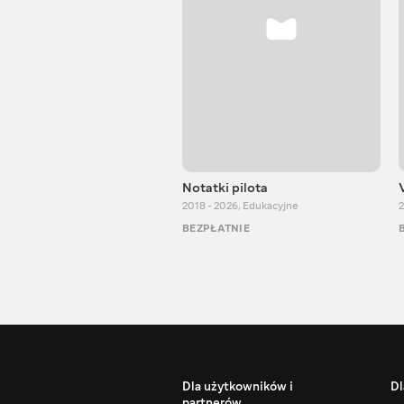
Notatki pilota
2018 - 2026
,
Edukacyjne
2
BEZPŁATNIE
Dla użytkowników i
Dl
partnerów