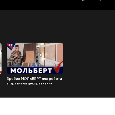
Зробив МОЛЬБЕРТ для роботи
Ремонт КУХНІ. Античний
зі зразками декоративних
БАРХАТ VELLUTO
штукатурок.
FIORENTINO.