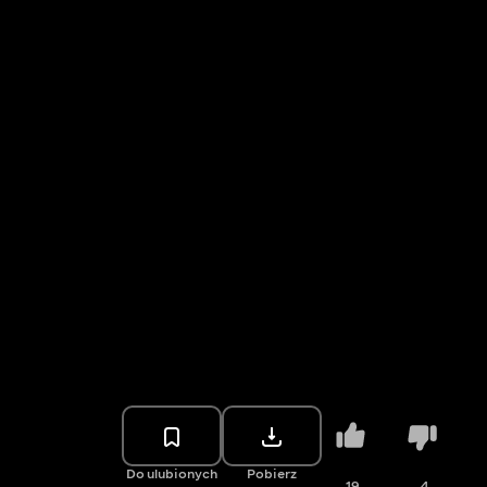
Do ulubionych
Pobierz
19
4