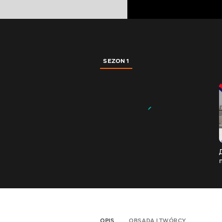
SEZON 1
OPIS
OBSADA I TWÓRCY