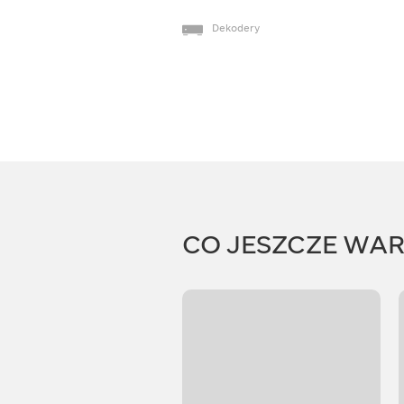
Dekodery
CO JESZCZE WA