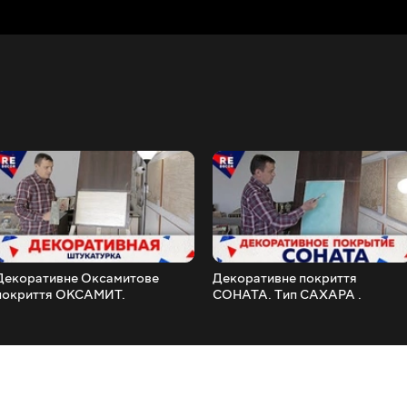
Декоративне Оксамитове
Декоративне покриття
покриття ОКСАМИТ.
СОНАТА. Тип САХАРА .